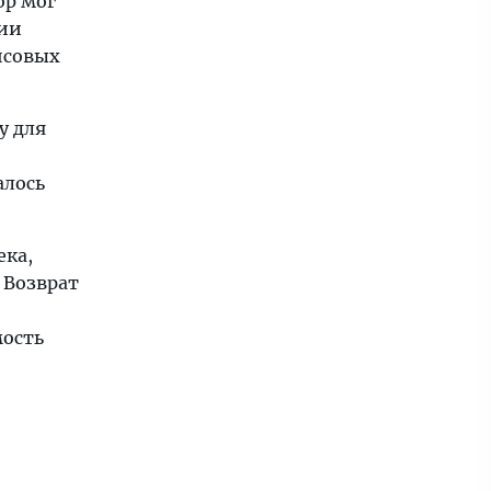
ор мог
ции
нсовых
у для
алось
ека,
 Возврат
и
мость