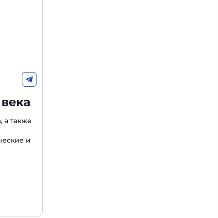
 века
, а также
ческие и