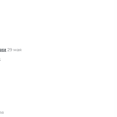
нии
29 мая
-
ля