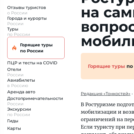
на са
Отзывы туристов
о России
Города и курорты
вопрос
России
Туры
по России
мобил
Горящие туры
по России
ПЦР и тесты на COVID
Горящие туры
по
Отели
России
Авиабилеты
в Россию
Аренда авто
Редакция «Тонкостей»
•
Достопримеча­тельности
России
В Ростуризме подго
Экскурсии
мобилизации и возвр
по России
ограничений на пер
Гиды
Если туристу при п
Карты