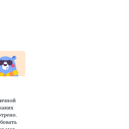
тичной
икаких
отрено.
ебовать