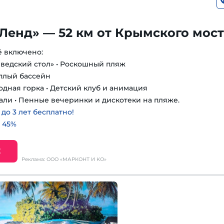
Ленд» — 52 км от Крымского мос
ё включено:
шведский стол» • Роскошный пляж
еплый бассейн
одная горка • Детский клуб и анимация
али • Пенные вечеринки и дискотеки на пляже.
о 3 лет бесплатно!
 45%
Е
Реклама: ООО «МАРКОНТ И КО»