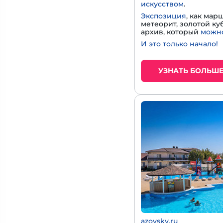
искусством
.
Экспозиция
, как мар
метеорит, золотой к
архив, который
можно
И это только начало!
УЗНАТЬ БОЛЬШ
azovsky.ru