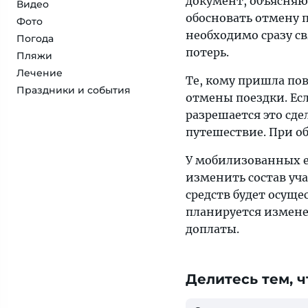
документ, объясняю
Видео
обосновать отмену п
Фото
необходимо сразу с
Погода
потерь.
Пляжи
Лечение
Те, кому пришла пов
Праздники и события
отмены поездки. Ес
разрешается это сд
путешествие. При о
У мобилизованных ес
изменить состав уч
средств будет осуще
планируется измене
доплаты.
Делитесь тем, ч