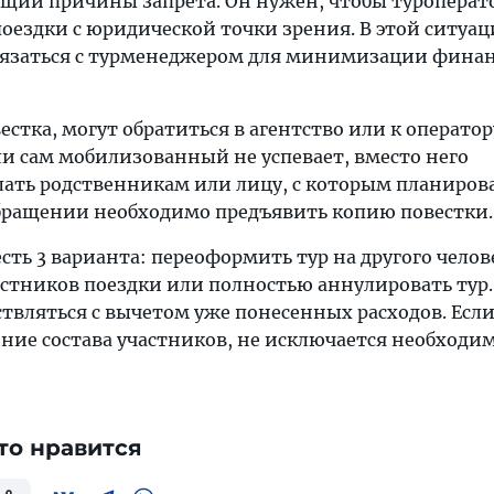
щий причины запрета. Он нужен, чтобы туроперат
оездки с юридической точки зрения. В этой ситуа
вязаться с турменеджером для минимизации фина
естка, могут обратиться в агентство или к оператор
ли сам мобилизованный не успевает, вместо него
елать родственникам или лицу, с которым планиров
бращении необходимо предъявить копию повестки.
ть 3 варианта: переоформить тур на другого челов
астников поездки или полностью аннулировать тур.
ствляться с вычетом уже понесенных расходов. Есл
ние состава участников, не исключается необходи
то нравится