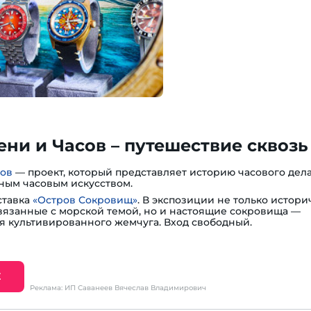
ни и Часов – путешествие сквозь
сов
— проект, который представляет историю часового дела
ным часовым искусством.
ставка
«Остров Сокровищ»
. В экспозиции не только истори
вязанные с морской темой, но и настоящие сокровища —
я культивированного жемчуга. Вход свободный.
Е
Реклама: ИП Саванеев Вячеслав Владимирович