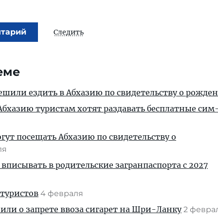
нтарий
Следить
еме
ешили ездить в Абхазию по свидетельству о рожде
бхазию туристам хотят раздавать бесплатные сим
огут посещать Абхазию по свидетельству о
ля
 вписывать в родительские загранпаспорта с 2027
 туристов
4 февраля
ли о запрете ввоза сигарет на Шри-Ланку
2 февра