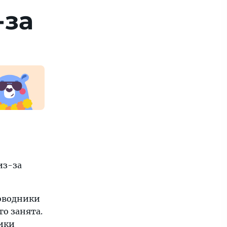
-за
из-за
роводники
о занята.
ники