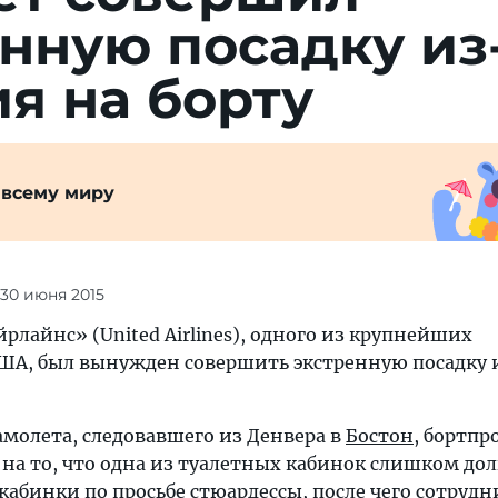
нную посадку из
я на борту
 всему миру
 30 июня 2015
лайнс» (United Airlines), одного из крупнейших
ША, был вынужден совершить экстренную посадку 
самолета, следовавшего из Денвера в
Бостон
, бортп
а то, что одна из туалетных кабинок слишком долг
абинки по просьбе стюардессы, после чего сотруд