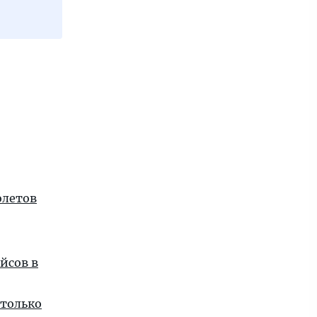
олетов
йсов в
 только