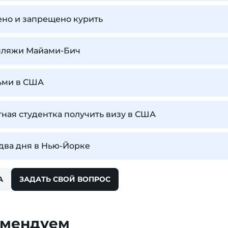
ено и запрещено курить
пляжи Майами-Бич
тьми в США
ная студентка получить визу в США
 два дня в Нью-Йорке
А
ЗАДАТЬ СВОЙ ВОПРОС
омендуем