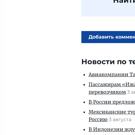
Найт
Добавить комме
Новости по т
Авиакомпании Таи
Пассажирам «Ижав
перевозчиком
3 
В России предло
Мексиканские тур
Россию
3 августа
В Индонезии ждут