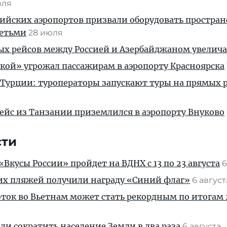
юля
ийских аэропортов призвали оборудовать простра
детьми
28 июля
ых рейсов между Россией и Азербайджаном увелич
кой» угрожал пассажирам в аэропорту Красноярска
 Турции: туроператоры запускают туры на прямых р
ейс из Танзании приземлился в аэропорту Внуково
сти
Вкусы России» пройдет на ВДНХ с 13 по 23 августа
6
их пляжей получили награду «Синий флаг»
6 авгус
ток во Вьетнам может стать рекордным по итогам 
и сократить население Земли в два раза
6 августа