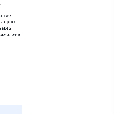
.
ия до
овторно
ный в
самолет в