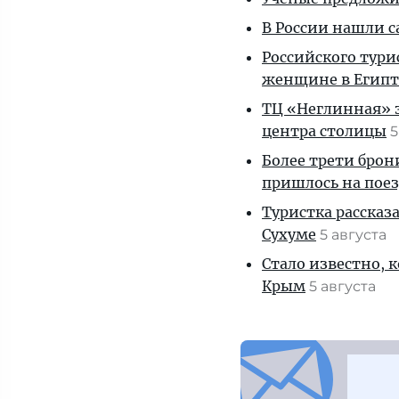
В России нашли с
Российского тури
женщине в Египт
ТЦ «Неглинная» з
центра столицы
5
Более трети брон
пришлось на пое
Туристка рассказ
Сухуме
5 августа
Стало известно, 
Крым
5 августа