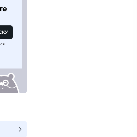
те
СКУ
ься