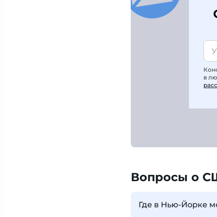
Кон
в л
рас
Вопросы о С
Где в Нью-Йорке м