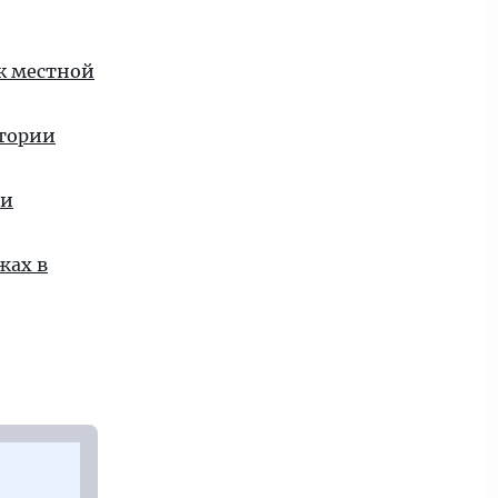
 к местной
стории
ии
жах в