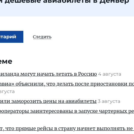
и дешевые авиабилеты в Денвер
нтарий
Следить
еме
ланда могут начать летать в Россию
4 августа
иа» объяснили, что делать после приостановки п
августа
жили заморозить цены на авиабилеты
3 августа
операторы заинтересованы в запуске чартерных ре
, что прямые рейсы в страну начнет выполнять не