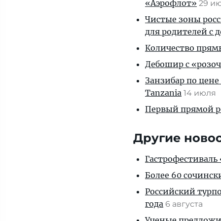
«Аэрофлот»
29 и
Чистые зоны росс
для родителей с 
Количество прям
Дебошир с «розоч
Занзибар по цене
Tanzania
14 июля
Первый прямой р
Другие ново
Гастрофестиваль «
Более 60 сочинск
Российский турпо
года
6 августа
Ученые предложил