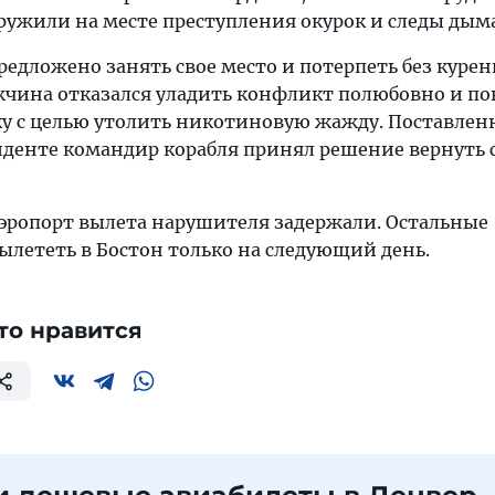
ужили на месте преступления окурок и следы дыма
едложено занять свое место и потерпеть без курен
жчина отказался уладить конфликт полюбовно и п
ку с целью утолить никотиновую жажду. Поставлен
иденте командир корабля принял решение вернуть 
эропорт вылета нарушителя задержали. Остальные
ылететь в Бостон только на следующий день.
то нравится