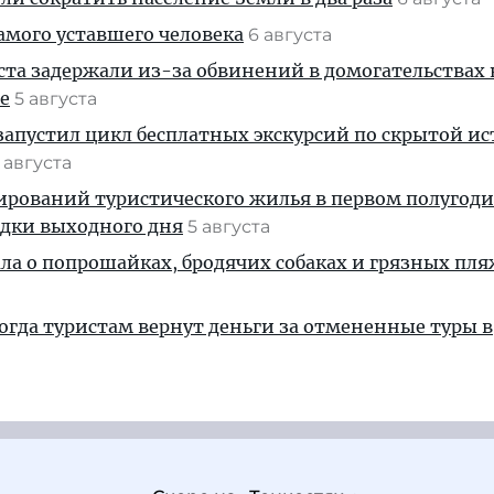
амого уставшего человека
6 августа
ста задержали из-за обвинений в домогательствах
е
5 августа
апустил цикл бесплатных экскурсий по скрытой и
 августа
ирований туристического жилья в первом полугод
здки выходного дня
5 августа
ала о попрошайках, бродячих собаках и грязных пля
когда туристам вернут деньги за отмененные туры в