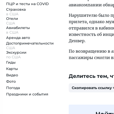
ПЦР и тесты на COVID
авиакомпании обнар
Страховка
в США
Нарушителю было пр
Отели
прилета, однако му
США
Авиабилеты
отправился в кабин
в США
известность об инц
Аренда авто
Денвер.
Достопримеча­тельности
США
По возвращению в а
Экскурсии
по США
пассажиры смогли в
Гиды
Карты
Видео
Делитесь тем, ч
Фото
Погода
Скопировать ссылку
Праздники и события