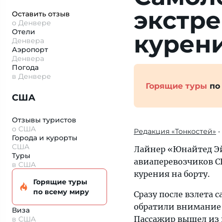
экстре
Оставить отзыв
о Денвере
Отели
курени
Денвера
Аэропорт
Денвера
Погода
в Денвере
Горящие туры
по
США
Отзывы туристов
о США
Редакция «Тонкостей»
•
Города и курорты
США
Лайнер «Юнайтед Эйр
Туры
авиаперевозчиков С
в США
курения на борту.
Горящие туры
по всему миру
Сразу после взлета 
обратили внимание н
Виза
Пассажир вышел из к
в США