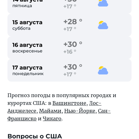
пятница
+17 °
+28 °
15 августа
суббота
+17 °
+30 °
16 августа
воскресенье
+16 °
+30 °
17 августа
понедельник
+17 °
Прогноз погоды в популярных городах и
курортах США: в
Вашингтоне
,
Лос-
Анджелесе
,
Майами
,
Нью-Йорке
,
Сан-
Франциско
и
Чикаго
.
Вопросы о США