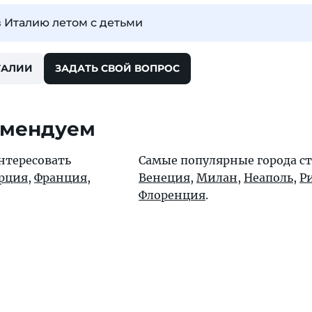
в Италию летом с детьми
ТАЛИИ
ЗАДАТЬ СВОЙ ВОПРОС
омендуем
нтересовать
Самые популярные города с
рция
,
Франция
,
Венеция
,
Милан
,
Неаполь
,
Р
Флоренция
.