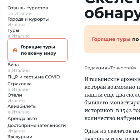
обнар
Отзывы туристов
об Италии
Города и курорты
Италии
Туры
в Италию
Горящие туры
по
Горящие туры
по всему миру
Виза
Редакция «Тонкостей»
•
в Италию
ПЦР и тесты на COVID
Итальянские археол
Страховка
которая возможно п
в Италию
нашли еще два скел
Отели
Италии
бывшего монастыря 
Авиабилеты
историков, в 1542 г
в Италию
количество найденны
Аренда авто
Достопримеча­тельности
Один из скелетов це
Италии
Экскурсии
руководителя проек