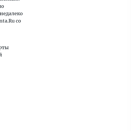
ло
 недалеко
nta.Ru со
ерты
й