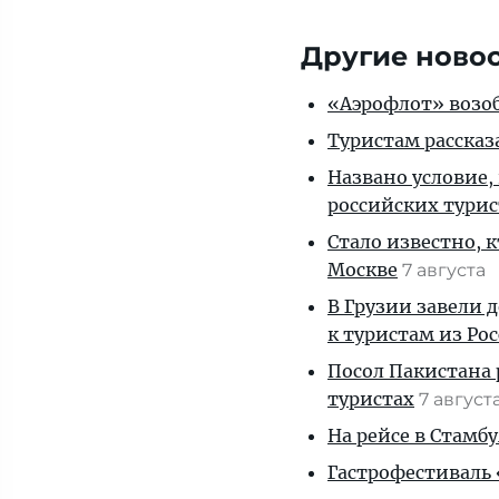
Другие ново
«Аэрофлот» возоб
Туристам рассказ
Названо условие,
российских тури
Стало известно, 
Москве
7 августа
В Грузии завели 
к туристам из Ро
Посол Пакистана 
туристах
7 август
На рейсе в Стамб
Гастрофестиваль «