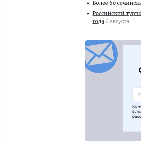
Более 60 сочинск
Российский турпо
года
6 августа
Кон
в л
рас