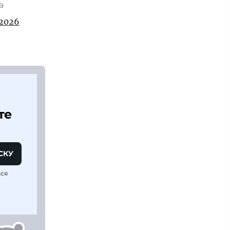
та
2026
те
СКУ
ься