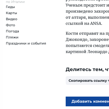
по Италии
Ученым предстоит ис
Гиды
произведено захоро
Карты
от алтаря, выполнен
Видео
ссылкой на ANSA.
Фото
Погода
Кости отправят на п
Пляжи
Джокондо, захороне
Праздники и события
попытаются смодели
картиной Леонардо 
Делитесь тем, ч
Скопировать ссылку
Добавить комме