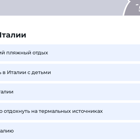
Италии
ший пляжный отдых
ь в Италии с детьми
талии
о отдохнуть на термальных источниках
талию