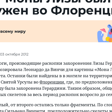
ужен во Флоренц
 всему миру
 03 октября 2012
оги, производящие раскопки захоронения Лизы Ге
озировала Леонардо да Винчи для картины «Мона 
ета. Останки были найдены в в могиле на территор
Святой Урсулы во
Флоренции
, где, по предположе
оду была захоронена Герардини. Таким образом, общ
х скелетов за весь период раскопок возросло до се
лый, от второго остались только фрагменты. По сл
та Сильвано Винчети, предположительно скелеты ж