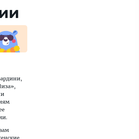
ии
рардини,
Лиза»,
ии
ниям
ее
ми.
овам
енские.