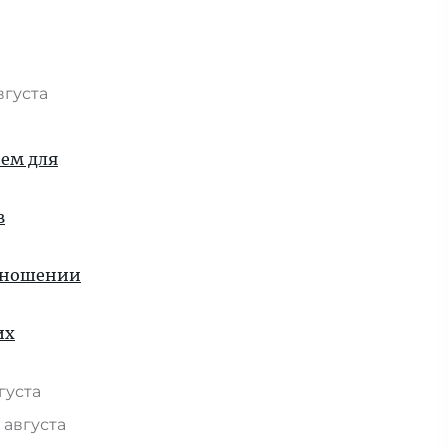
вгуста
ием для
в
отношении
их
вгуста
 августа