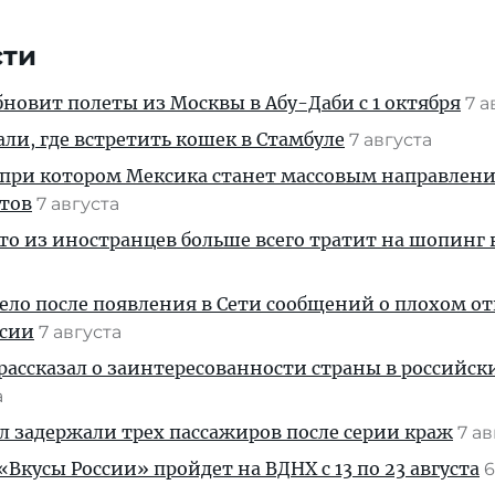
сти
новит полеты из Москвы в Абу-Даби с 1 октября
7 а
али, где встретить кошек в Стамбуле
7 августа
 при котором Мексика станет массовым направлен
стов
7 августа
кто из иностранцев больше всего тратит на шопинг 
дело после появления в Сети сообщений о плохом 
ссии
7 августа
рассказал о заинтересованности страны в российск
а
ул задержали трех пассажиров после серии краж
7 а
Вкусы России» пройдет на ВДНХ с 13 по 23 августа
6