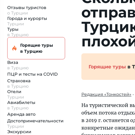
отправ
Отзывы туристов
о Турции
Города и курорты
Турци
Турции
Туры
в Турцию
плохо
Горящие туры
в Турцию
Виза
Горящие туры
в 
в Турцию
ПЦР и тесты на COVID
Страховка
в Турцию
Отели
Редакция «Тонкостей»
•
Турции
Авиабилеты
На туристической в
в Турцию
объем потока отдых
Аренда авто
в 2019 г. останется
Достопримеча­тельности
Турции
конкретные ожидани
Экскурсии