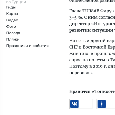
бизнесменов разные
по Турции
Гиды
Глава TURSAB Фируз 
Карты
3-5 %. С ним согла
Видео
директор «Интурист
Фото
развитии ситуации т
Погода
Пляжи
Но есть и другой ва
Праздники и события
СНГ и Восточной Ев
мнению, в прошлом
спрос на полеты в Т
Поэтому в 2019 г. о
перевозок.
Нравятся «Тонкост