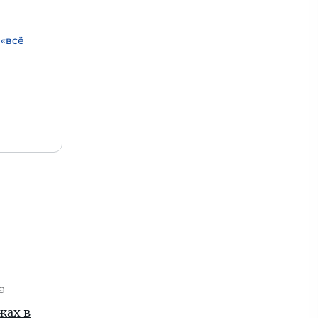
 «всё
та
жах в