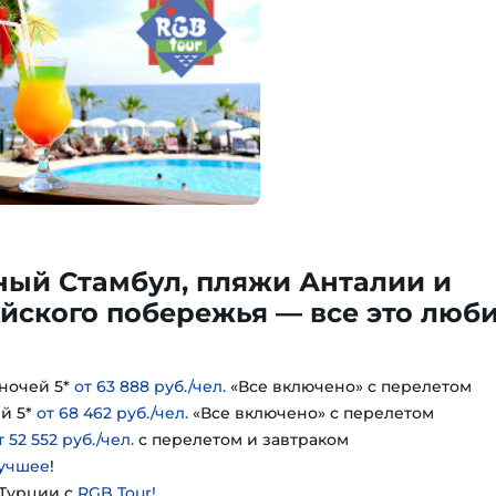
ный Стамбул, пляжи Анталии и
йского побережья — все это люб
ночей 5*
от 63 888 руб./чел.
«Все включено» с перелетом
й 5*
от 68 462 руб./чел.
«Все включено» с перелетом
т 52 552 руб./чел.
с перелетом и завтраком
учшее
!
 Турции с
RGB Tour!