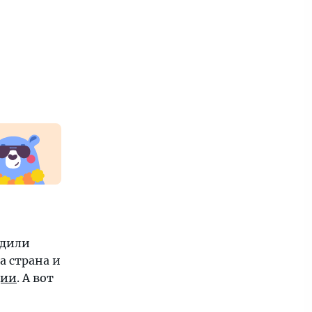
удили
а страна и
ции
. А вот