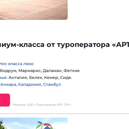
иум-класса от туроператора «АРТ
лях класса люкс
: Бодрум, Мармарис, Даламан, Фетхие
жье
: Анталия, Белек, Кемер, Сиде.
:
Анкара
,
Кападокия
,
Стамбул
Е
Реклама: ООО «Туроператор АРТ-ТУР»