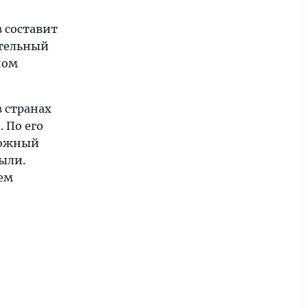
в составит
ительный
ном
в странах
 По его
можный
были.
ъем