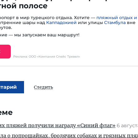
тной полосе
опорт в мир турецкого отдыха. Хотите —
пляжный отдых и
— утренние шары над
Каппадокией
или улицы
Стамбула
вне
утов.
ие — мы запускаем ваш маршрут!
Е
Реклама: ООО «Компания Спейс Тревел»
нтарий
Следить
еме
их пляжей получили награду «Синий флаг»
6 авгус
ала о попрошайках, бродячих собаках и грязных пля