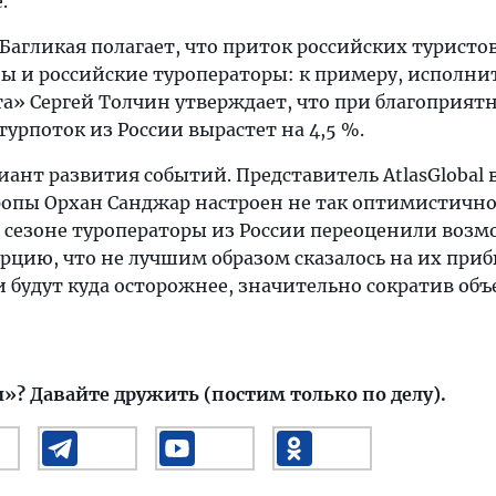
.
Багликая полагает, что приток российских туристо
сны и российские туроператоры: к примеру, исполн
а» Сергей Толчин утверждает, что при благоприят
урпоток из России вырастет на 4,5 %.
риант развития событий. Представитель AtlasGlobal 
ропы Орхан Санджар настроен не так оптимистично.
 сезоне туроператоры из России переоценили воз
урцию, что не лучшим образом сказалось на их при
ни будут куда осторожнее, значительно сократив об
и»?
Давайте дружить (постим только по делу).