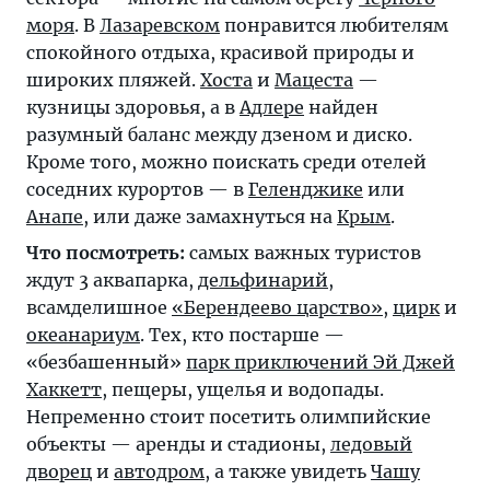
моря
. В
Лазаревском
понравится любителям
спокойного отдыха, красивой природы и
широких пляжей.
Хоста
и
Мацеста
—
кузницы здоровья, а в
Адлере
найден
разумный баланс между дзеном и диско.
Кроме того, можно поискать среди отелей
соседних курортов — в
Геленджике
или
Анапе
, или даже замахнуться на
Крым
.
Что посмотреть:
самых важных туристов
ждут 3 аквапарка,
дельфинарий
,
всамделишное
«Берендеево царство»
,
цирк
и
океанариум
. Тех, кто постарше —
«безбашенный»
парк приключений Эй Джей
Хаккетт
, пещеры, ущелья и водопады.
Непременно стоит посетить олимпийские
объекты — аренды и стадионы,
ледовый
дворец
и
автодром
, а также увидеть
Чашу