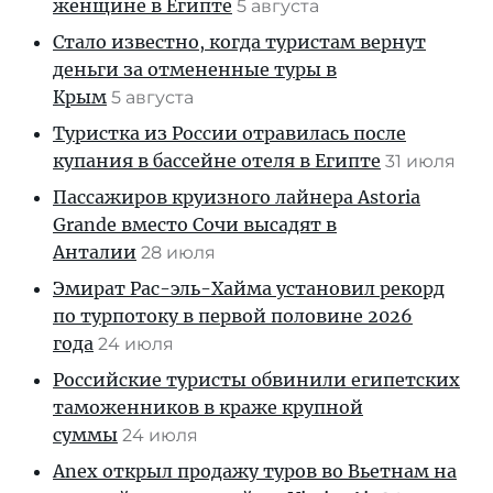
женщине в Египте
5 августа
Стало известно, когда туристам вернут
деньги за отмененные туры в
Крым
5 августа
Туристка из России отравилась после
купания в бассейне отеля в Египте
31 июля
Пассажиров круизного лайнера Astoria
Grande вместо Сочи высадят в
Анталии
28 июля
Эмират Рас-эль-Хайма установил рекорд
по турпотоку в первой половине 2026
года
24 июля
Российские туристы обвинили египетских
таможенников в краже крупной
суммы
24 июля
Anex открыл продажу туров во Вьетнам на