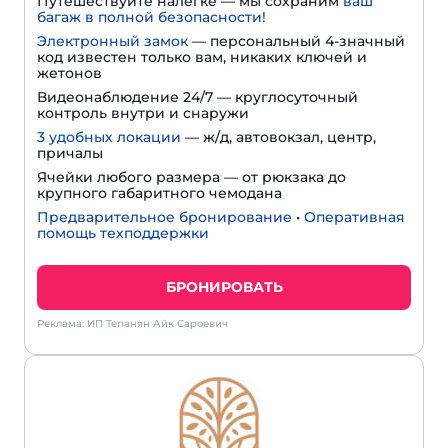
Путешествуйте налегке — мы сохраним
ваш
багаж в полной безопасности!
Электронный замок
— персональный 4-значный
код известен только вам, никаких ключей и
жетонов
Видеонаблюдение 24/7 — круглосуточный
контроль внутри и снаружи
3 удобных локации
— ж/д, автовокзал, центр,
причалы
Ячейки любого размера — от рюкзака до
крупного габаритного чемодана
Предварительное бронирование
•
Оперативная
помощь техподдержки
БРОНИРОВАТЬ
Реклама: ИП Тепанян Айк Сароевич