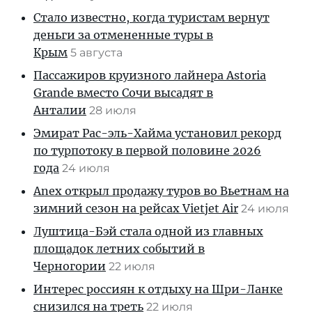
Стало известно, когда туристам вернут
деньги за отмененные туры в
Крым
5 августа
Пассажиров круизного лайнера Astoria
Grande вместо Сочи высадят в
Анталии
28 июля
Эмират Рас-эль-Хайма установил рекорд
по турпотоку в первой половине 2026
года
24 июля
Anex открыл продажу туров во Вьетнам на
зимний сезон на рейсах Vietjet Air
24 июля
Луштица-Бэй стала одной из главных
площадок летних событий в
Черногории
22 июля
Интерес россиян к отдыху на Шри-Ланке
снизился на треть
22 июля