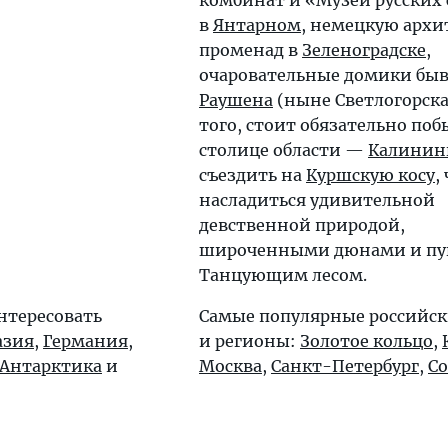
комбинат и «Музей русских
в
Янтарном
, немецкую архи
променад в
Зеленоградске
,
очаровательные домики бы
Раушена
(ныне Светлогорска
того, стоит обязательно поб
столице области —
Калинин
съездить на
Куршскую косу
,
насладиться удивительной
девственной природой,
широченными дюнами и п
Танцующим лесом.
нтересовать
Самые популярные российск
азия
,
Германия
,
и регионы:
Золотое кольцо
,
Антарктика
и
Москва
,
Санкт-Петербург
,
С