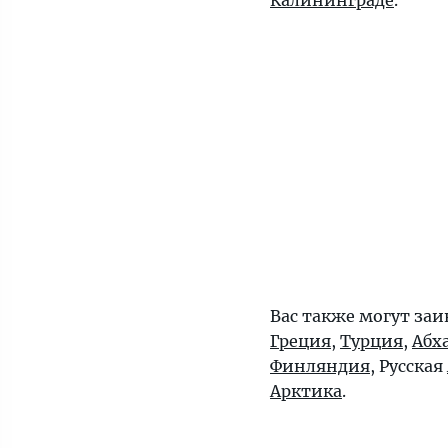
Калининграде
.
Вас также могут заи
Греция
,
Турция
,
Абх
Финляндия
, Русская
Арктика
.