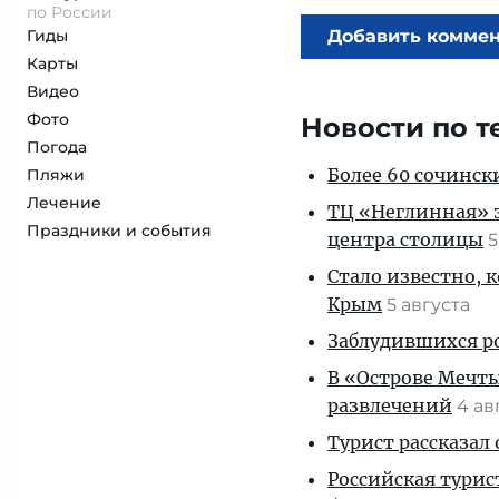
по России
Гиды
Добавить комме
Карты
Видео
Фото
Новости по т
Погода
Более 60 сочинск
Пляжи
Лечение
ТЦ «Неглинная» з
Праздники и события
центра столицы
5
Стало известно, 
Крым
5 августа
Заблудившихся ро
В «Острове Мечты
развлечений
4 ав
Турист рассказал
Российская турис