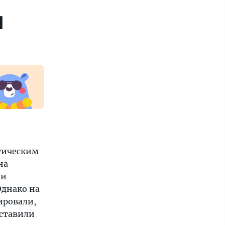
н
стическим
на
ли
Однако на
ировали,
оставили