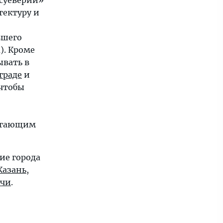
 суеверий»
тектуру и
вшего
). Кроме
ывать в
граде
и
 чтобы
угающим
ие города
Казань
,
очи
.