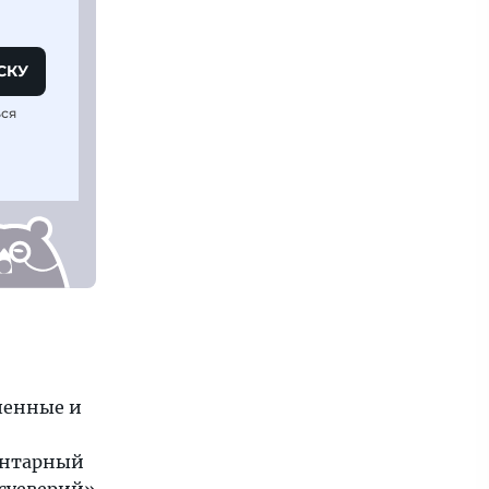
СКУ
ься
шенные и
Янтарный