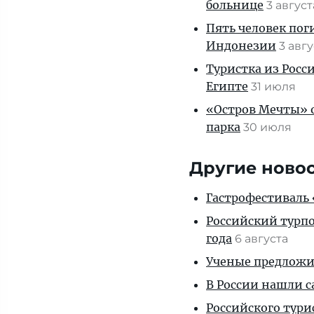
больнице
3 авгус
Пять человек пог
Индонезии
3 авг
Туристка из Росси
Египте
31 июля
«Остров Мечты» о
парка
30 июля
Другие ново
Гастрофестиваль «
Российский турпо
года
6 августа
Ученые предложил
В России нашли с
Российского тури