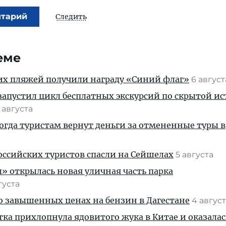
нтарий
Следить
еме
их пляжей получили награду «Синий флаг»
6 авгус
апустил цикл бесплатных экскурсий по скрытой и
 августа
когда туристам вернут деньги за отмененные туры в
ссийских туристов спасли на Сейшелах
5 августа
» открылась новая уличная часть парка
густа
 о завышенных ценах на бензин в Дагестане
4 авгус
тка прихлопнула ядовитого жука в Китае и оказалас