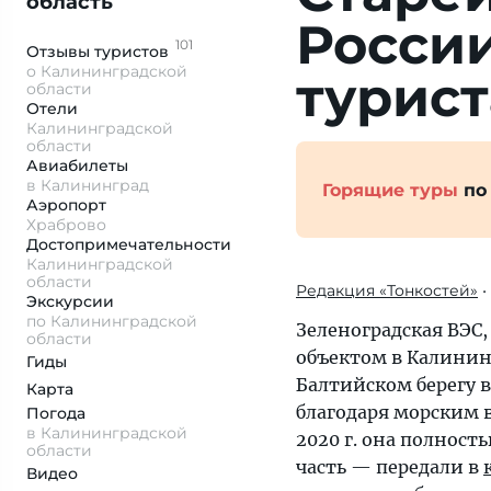
область
России
101
Отзывы
туристов
о Калининградской
турис
области
Отели
Калининградской
области
Авиабилеты
в Калининград
Горящие туры
по
Аэропорт
Храброво
Достопримеча­тельности
Калининградской
области
Редакция «Тонкостей»
•
Экскурсии
по Калининградской
Зеленоградская ВЭС
области
объектом в Калинин
Гиды
Балтийском берегу 
Карта
благодаря морским 
Погода
в Калининградской
2020 г. она полност
области
часть — передали в
Видео