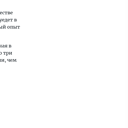
естве
уедет в
ный опыт
ная в
о три
ии, чем