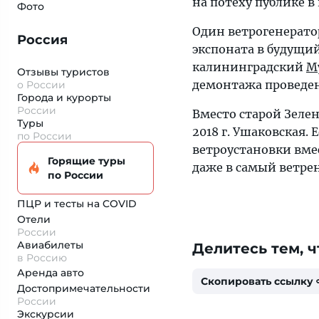
на потеху публике в
Фото
Один ветрогенератор
Россия
экспоната в будущий
калининградский
М
Отзывы туристов
демонтажа проведен
о России
Города и курорты
России
Вместо старой Зелен
Туры
2018 г. Ушаковская.
по России
ветроустановки вмес
Горящие туры
даже в самый ветрен
по России
ПЦР и тесты на COVID
Отели
России
Авиабилеты
Делитесь тем, ч
в Россию
Аренда авто
Скопировать ссылку
Достопримеча­тельности
России
Экскурсии