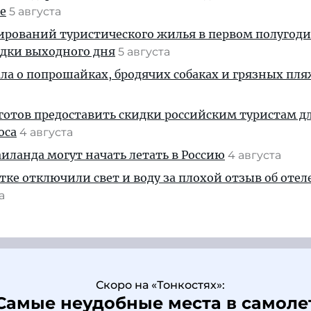
е
5 августа
ирований туристического жилья в первом полугод
здки выходного дня
5 августа
ала о попрошайках, бродячих собаках и грязных пля
готов предоставить скидки российским туристам д
оса
4 августа
ланда могут начать летать в Россию
4 августа
тке отключили свет и воду за плохой отзыв об отел
та
Скоро на «Тонкостях»:
Самые неудобные места в самоле