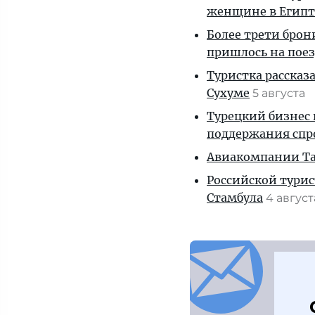
женщине в Египт
Более трети брон
пришлось на пое
Туристка рассказ
Сухуме
5 августа
Турецкий бизнес 
поддержания спр
Авиакомпании Таи
Российской турис
Стамбула
4 авгус