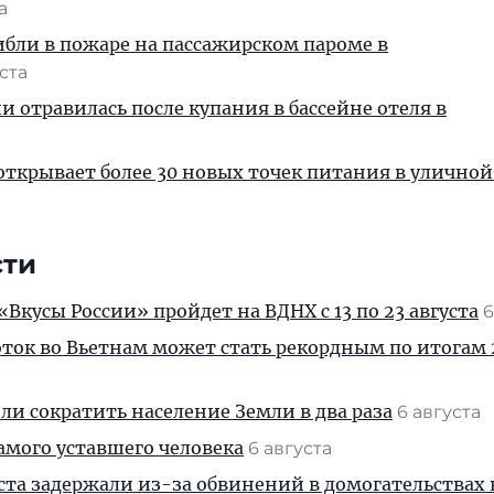
та
ибли в пожаре на пассажирском пароме в
уста
и отравилась после купания в бассейне отеля в
ткрывает более 30 новых точек питания в уличной
сти
Вкусы России» пройдет на ВДНХ с 13 по 23 августа
6
ток во Вьетнам может стать рекордным по итогам 
и сократить население Земли в два раза
6 августа
амого уставшего человека
6 августа
ста задержали из-за обвинений в домогательствах