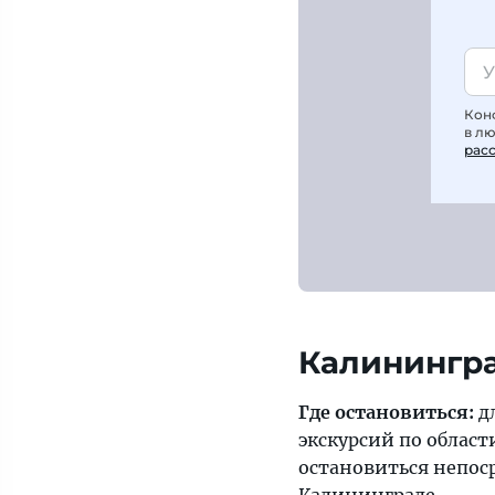
Кон
в л
рас
Калинингра
Где остановиться:
д
экскурсий по област
остановиться непос