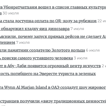
 в Убонратчатхани вошел в список главных культу
а
30 июля
 стала доступна оплата по QR-коду за рубежом
22 
 обнаружил кладку яиц динозавра
7 июля
яснили, почему запуск прямых рейсов не сделает 
влением
7 июля
ыли памятник создателю Золотого кольца
6 июля
ь поиски самого уставшего человека
3 июля
ят в Абу-Даби появится огромный центр искусств
2
ость погибшего на Эвересте туриста в зеленых
а Wynn Al Marjan Island в ОАЭ создадут шоу мирово
остранцев получили «визу традиционных ценносте