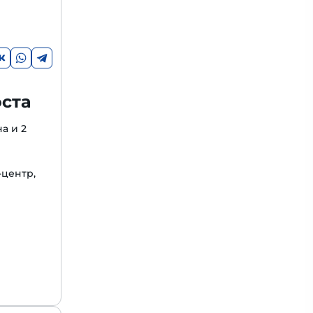
оста
а и 2
-центр,