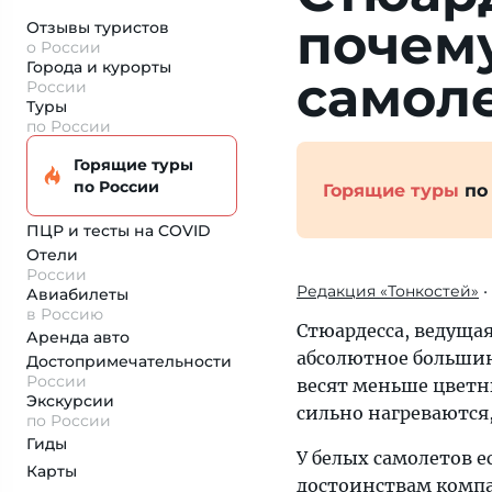
почему
Отзывы туристов
о России
Города и курорты
самоле
России
Туры
по России
Горящие туры
по России
Горящие туры
по
ПЦР и тесты на COVID
Отели
России
Редакция «Тонкостей»
•
Авиабилеты
в Россию
Стюардесса, ведущая
Аренда авто
абсолютное большинс
Достопримеча­тельности
России
весят меньше цветны
Экскурсии
сильно нагреваются
по России
Гиды
У белых самолетов 
Карты
достоинствам компа