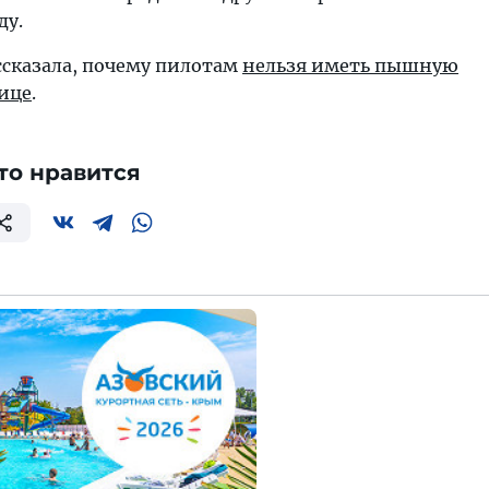
ду.
ссказала, почему пилотам
нельзя иметь пышную
лице
.
то нравится