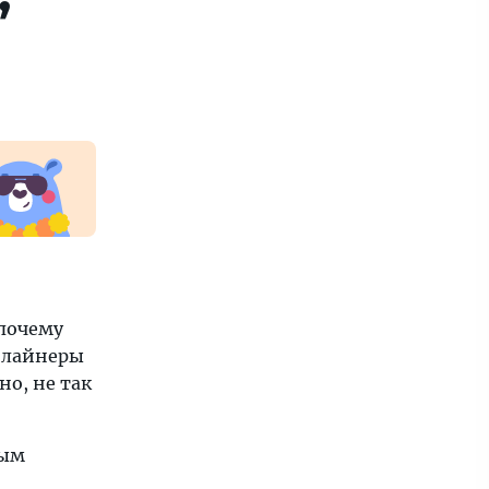
 почему
е лайнеры
но, не так
ным