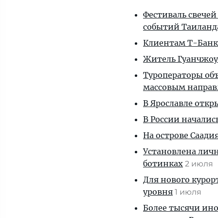
Фестиваль свечей
событий Таиланд
Клиентам T-Банка
Житель Гуанчжоу
Туроператоры объ
массовым напра
В Ярославле откр
В России началис
На острове Саади
Установлена личн
ботинках
2 июля
Для нового курорт
уровня
1 июля
Более тысячи ин