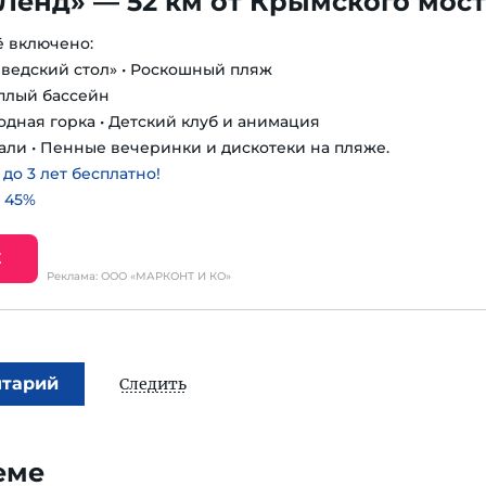
Ленд» — 52 км от Крымского мос
ё включено:
шведский стол» • Роскошный пляж
еплый бассейн
одная горка • Детский клуб и анимация
али • Пенные вечеринки и дискотеки на пляже.
о 3 лет бесплатно!
 45%
Е
Реклама: ООО «МАРКОНТ И КО»
нтарий
Следить
еме