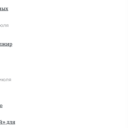
рных
июля
Алжир
 июля
го
й» для