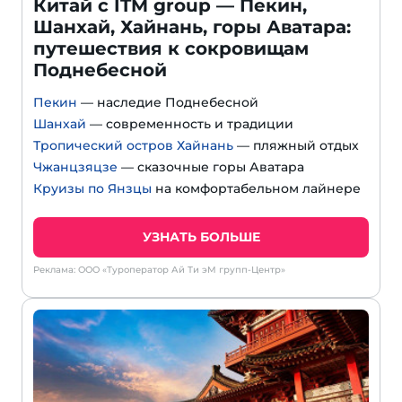
Китай с ITM group — Пекин,
Шанхай, Хайнань, горы Аватара:
путешествия к сокровищам
Поднебесной
Пекин
— наследие Поднебесной
Шанхай
— современность и традиции
Тропический остров Хайнань
— пляжный отдых
Чжанцзяцзе
— сказочные горы Аватара
Круизы по Янзцы
на комфортабельном лайнере
УЗНАТЬ БОЛЬШЕ
Реклама: ООО «Туроператор Ай Ти эМ групп-Центр»