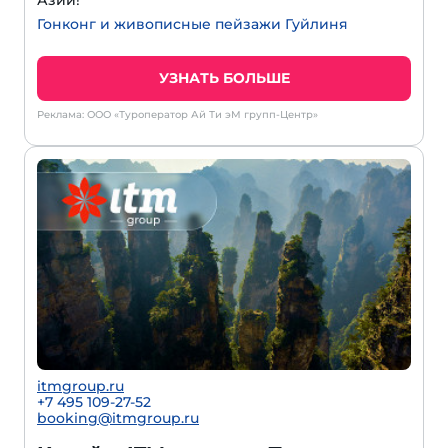
Азии!
Гонконг и живописные пейзажи Гуйлиня
УЗНАТЬ БОЛЬШЕ
Реклама: ООО «Туроператор Ай Ти эМ групп-Центр»
itmgroup.ru
+7 495 109-27-52
booking@itmgroup.ru