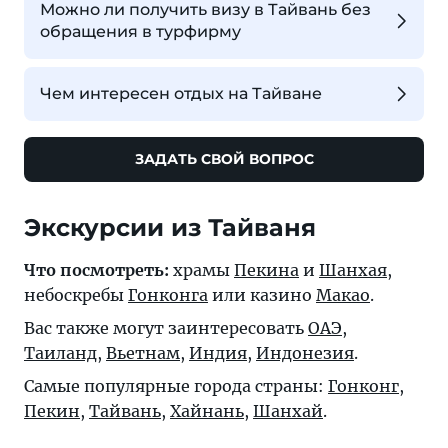
Можно ли получить визу в Тайвань без
обращения в турфирму
Чем интересен отдых на Тайване
ЗАДАТЬ СВОЙ ВОПРОС
Экскурсии из Тайваня
Что посмотреть:
храмы
Пекина
и
Шанхая
,
небоскребы
Гонконга
или казино
Макао
.
Вас также могут заинтересовать
ОАЭ
,
Таиланд
,
Вьетнам
,
Индия
,
Индонезия
.
Самые популярные города страны:
Гонконг
,
Пекин
,
Тайвань
,
Хайнань
,
Шанхай
.