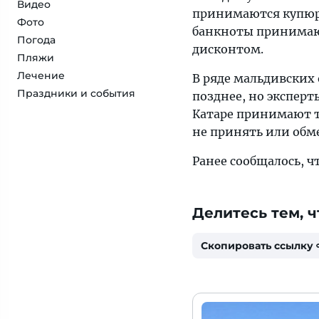
Видео
принимаются купюры
Фото
банкноты принимают
Погода
дисконтом.
Пляжи
Лечение
В ряде мальдивских
Праздники и события
позднее, но эксперт
Катаре принимают то
не принять или обм
Ранее сообщалось, 
Делитесь тем, ч
Скопировать ссылку