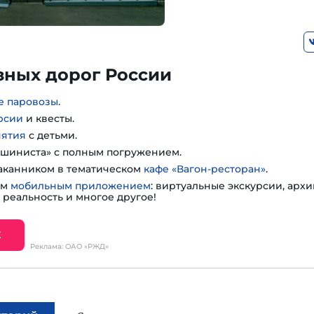
зных дорог России
е паровозы
.
рсии
и квесты.
нятия
с детьми.
шиниста» с полным погружением.
таканником в тематическом
кафе «Вагон-ресторан»
.
им
мобильным приложением
: виртуальные экскурсии, арх
 реальность и многое другое!
Е
Реклама: ОАО «РЖД»