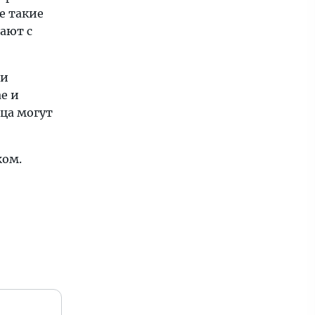
е такие
ают с
 и
е и
зца могут
жом.