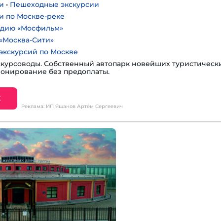
и
•
Пешеходные экскурсии
и по Москве-реке
удию «Мосфильм»
«Москва-Сити»
экскурсий по Москве
курсоводы. Собственный автопарк новейших туристическ
ронирование без предоплаты.
Е
Реклама: ИП Яшанов Артём Сергеевич