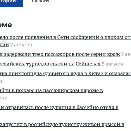
нтарий
Следить
еме
дело после появления в Сети сообщений о плохом 
ссии
7 августа
ул задержали трех пассажиров после серии краж
7 а
ссийских туристов спасли на Сейшелах
5 августа
тка прихлопнула ядовитого жука в Китае и оказалас
та
ибли в пожаре на пассажирском пароме в
уста
и отравилась после купания в бассейне отеля в
запустил в российскую туристку живой крысой в