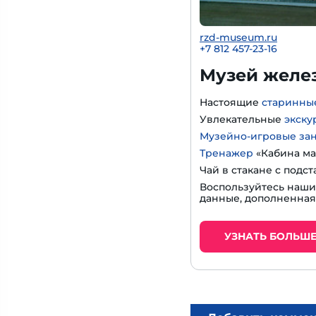
rzd-museum.ru
+7 812 457-23-16
Музей желе
Настоящие
старинны
Увлекательные
экску
Музейно-игровые за
Тренажер
«Кабина ма
Чай в стакане с подс
Воспользуйтесь наш
данные, дополненная
УЗНАТЬ БОЛЬШ