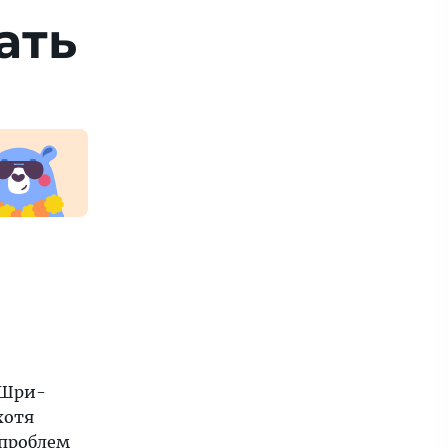
ать
 Шри-
хотя
 проблем