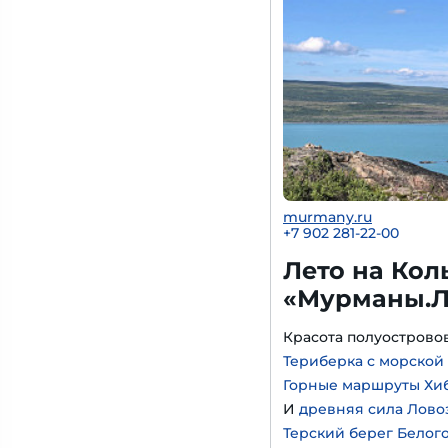
murmany.ru
+7 902 281-22-00
Лето на Кол
«Мурманы.Л
Красота полуострово
Териберка с морской
Горные маршруты Хи
И
древняя сила Лово
Терский берег Белог