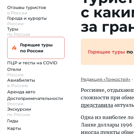
с каки
Отзывы туристов
о России
Города и курорты
за гра
России
Туры
по России
Горящие туры
по России
Горящие туры
по
ПЦР и тесты на COVID
Отели
России
Редакция «Тонкостей»
•
Авиабилеты
в Россию
Россияне, отдыхающ
Аренда авто
сложности при обмен
Достопримеча­тельности
России
представила
актуал
Экскурсии
по России
Одна из наиболее ло
Гиды
Ланке доллары 1996
Карты
иногда пункты обме