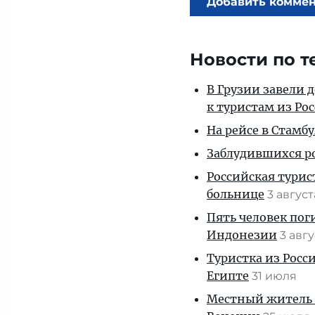
Добавить комме
Новости по т
В Грузии завели 
к туристам из Ро
На рейсе в Стамб
Заблудившихся ро
Российская турис
больнице
3 авгус
Пять человек пог
Индонезии
3 авг
Туристка из Росси
Египте
31 июля
Местный житель 