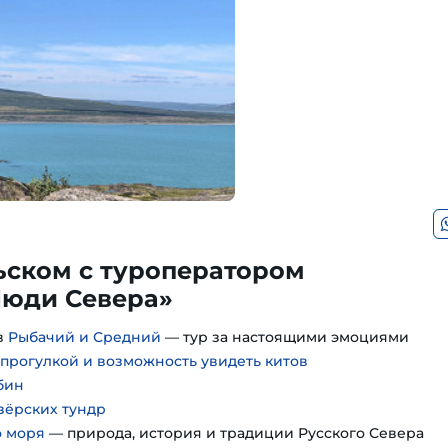
ьском с туроператором
юди Севера»
в
Рыбачий и Средний
— тур за настоящими эмоциями
 прогулкой и возможность увидеть китов
бин
зёрских тундр
о моря
— природа, история и традиции Русского Севера