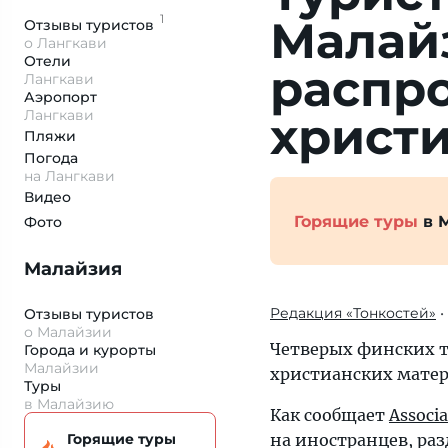
1
Малай
Отзывы
туристов
о Лангкави
Отели
распр
Лангкави
Аэропорт
Лангкави
христ
Пляжи
Погода
на Лангкави
Видео
Горящие туры
в 
Фото
Малайзия
Редакция «Тонкостей»
•
Отзывы туристов
о Малайзии
Четверых финских т
Города и курорты
Малайзии
христианских матер
Туры
в Малайзию
Как сообщает
Associa
Горящие туры
на иностранцев, ра