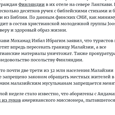
 граждан
Финляндии
в их отеле на севере Лангкави. 
сколько десятков ручек с библейскими стихами и б
ми из Библии. По данным финских СМИ, как миним
ит в состав христианской молодежной группы Joos
еру и здоровый образ жизни.
кави Мохамад Икбал Ибрагим заявил, что туристов 
тят впредь пересекать границу Малайзии, а все
ианские материалы уничтожат. Также прокуратур
недовольство посольству Финляндии.
что почти две трети из 32 млн населения Малайзии
не запрещено законом обращать местных жителей в
амим малазийским мусульманам запрещается менят
ой неделе стало известно, что аборигены с Андам
 из луков
американского миссионера, пытавшегося