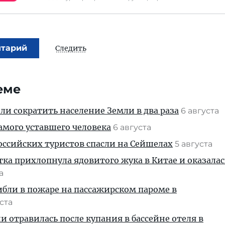
нтарий
Следить
еме
и сократить население Земли в два раза
6 августа
амого уставшего человека
6 августа
ссийских туристов спасли на Сейшелах
5 августа
тка прихлопнула ядовитого жука в Китае и оказалас
та
ибли в пожаре на пассажирском пароме в
уста
и отравилась после купания в бассейне отеля в