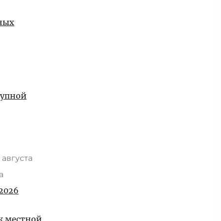
рных
рупной
 августа
та
2026
 к местной