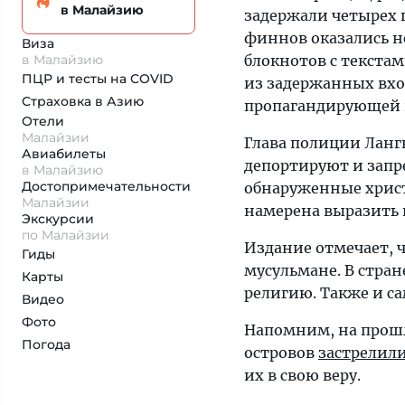
в Малайзию
задержали четырех
финнов оказались не
Виза
в Малайзию
блокнотов с текста
ПЦР и тесты на COVID
из задержанных вход
Страховка
в Азию
пропагандирующей в
Отели
Малайзии
Глава полиции Ланг
Авиабилеты
депортируют и запре
в Малайзию
Достопримеча­тельности
обнаруженные христ
Малайзии
намерена выразить 
Экскурсии
по Малайзии
Издание отмечает, 
Гиды
мусульмане. В стра
Карты
религию. Также и с
Видео
Фото
Напомним, на прошл
Погода
островов
застрелили
их в свою веру.