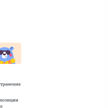
странения
 полиции
ка