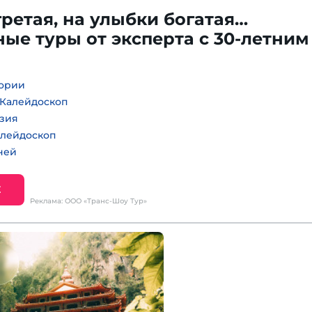
ретая, на улыбки богатая…
ые туры от эксперта с 30-летним
тории
 Калейдоскоп
зия
алейдоскоп
ней
Е
Реклама: ООО «Транс-Шоу Тур»