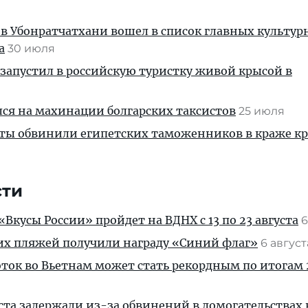
 в Убонратчатхани вошел в список главных культу
а
30 июля
запустил в российскую туристку живой крысой в
ся на махинации болгарских таксистов
25 июля
сты обвинили египетских таможенников в краже к
сти
Вкусы России» пройдет на ВДНХ с 13 по 23 августа
6
их пляжей получили награду «Синий флаг»
6 авгус
ток во Вьетнам может стать рекордным по итогам 
ста задержали из-за обвинений в домогательствах