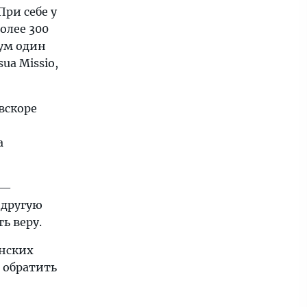
При себе у
олее 300
ум один
ua Missio,
вскоре
а
 —
 другую
ь веру.
анских
 обратить