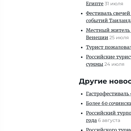
Египте
31 июля
Фестиваль свечей
событий Таиланд
Местный житель 
Венеции
25 июля
Турист пожаловал
Российские тури
суммы
24 июля
Другие ново
Гастрофестиваль «
Более 60 сочинск
Российский турпо
года
6 августа
Российского тури