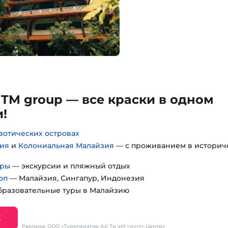
ITM group — все краски в одном
!
зотических островах
зия
и
Колониальная Малайзия
— с проживанием в историч
уры
— экскурсии и пляжный отдых
оп
— Малайзия, Сингапур, Индонезия
разовательные туры в Малайзию
Е
Реклама: ООО «Туроператор Ай Ти эМ групп-Центр»