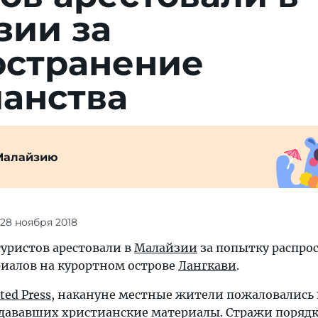
зии за
остранение
ианства
Малайзию
 28 ноября 2018
уристов арестовали в
Малайзии
за попытку распро
иалов на курортном острове
Лангкави
.
ted Press
, накануне местные жители пожаловались
здававших христианские материалы. Стражи поряд