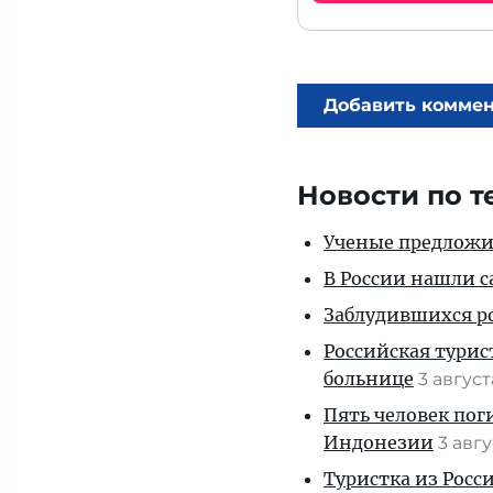
Добавить комме
Новости по т
Ученые предложил
В России нашли с
Заблудившихся ро
Российская турис
больнице
3 авгус
Пять человек пог
Индонезии
3 авг
Туристка из Росси