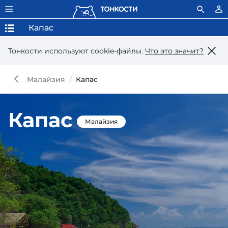
Капас
Тонкости используют сookie-файлы.
Что это значит?
Малайзия
Капас
Капас
Малайзия