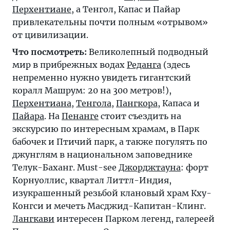
Перхентиане
, а Тенгол, Капас и Пайар
привлекательны почти полным «отрывом»
от цивилизации.
Что посмотреть:
Великолепный подводный
мир в прибрежных водах
Реданга
(здесь
непременно нужно увидеть гигантский
коралл Машрум: 20 на 300 метров!),
Перхентиана
,
Тенгола
,
Пангкора
,
Капаса
и
Пайара
. На
Пенанге
стоит съездить на
экскурсию по интересным храмам, в Парк
бабочек и Птичий парк, а также погулять по
джунглям в национальном заповеднике
Телук-Баханг. Must-see
Джорджтауна
: форт
Корнуоллис, квартал Литтл-Индия,
изукрашенный резьбой клановый храм Кху-
Конгси и мечеть Масджид-Капитан-Клинг.
Лангкави
интересен Парком легенд, галереей