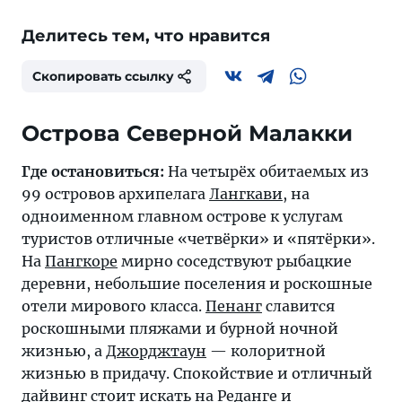
Делитесь тем, что нравится
Скопировать ссылку
Острова Северной Малакки
Где остановиться:
На четырёх обитаемых из
99 островов архипелага
Лангкави
, на
одноименном главном острове к услугам
туристов отличные «четвёрки» и «пятёрки».
На
Пангкоре
мирно соседствуют рыбацкие
деревни, небольшие поселения и роскошные
отели мирового класса.
Пенанг
славится
роскошными пляжами и бурной ночной
жизнью, а
Джорджтаун
— колоритной
жизнью в придачу. Спокойствие и отличный
дайвинг стоит искать на
Реданге
и