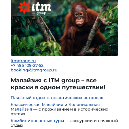
itmgroup.ru
+7 495 109-27-52
booking@itmgroup.ru
Малайзия с ITM group – все
краски в одном путешествии!
Пляжный отдых на экзотических островах
Классическая Малайзия
и
Колониальная
Малайзия
— с проживанием в исторических
отелях
Комбинированные туры
— экскурсии и пляжный
отдых