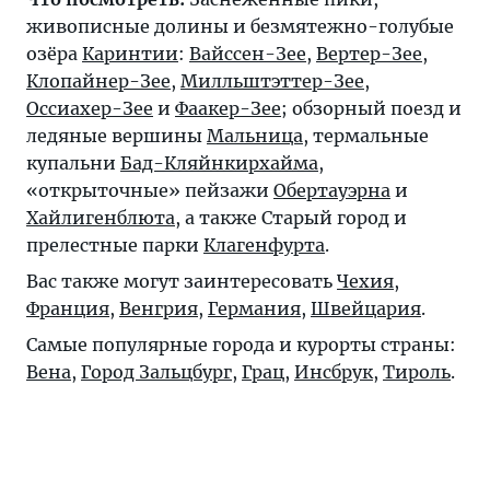
живописные долины и безмятежно-голубые
озёра
Каринтии
:
Вайссен-Зее
,
Вертер-Зее
,
Клопайнер-Зее
,
Милльштэттер-Зее
,
Оссиахер-Зее
и
Фаакер-Зее
; обзорный поезд и
ледяные вершины
Мальница
, термальные
купальни
Бад-Кляйнкирхайма
,
«открыточные» пейзажи
Обертауэрна
и
Хайлигенблюта
, а также Старый город и
прелестные парки
Клагенфурта
.
Вас также могут заинтересовать
Чехия
,
Франция
,
Венгрия
,
Германия
,
Швейцария
.
Самые популярные города и курорты страны:
Вена
,
Город Зальцбург
,
Грац
,
Инсбрук
,
Тироль
.