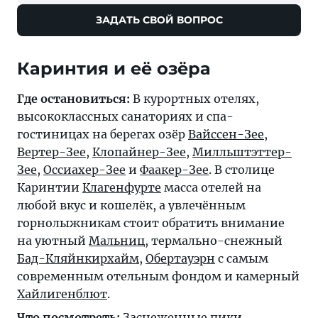
ЗАДАТЬ СВОЙ ВОПРОС
Каринтия и её озёра
Где остановиться:
В курортных отелях,
высококлассных санаториях и спа-
гостиницах на берегах озёр
Вайссен-Зее
,
Вертер-Зее
,
Клопайнер-Зее
,
Милльштэттер-
Зее
,
Оссиахер-Зее
и
Фаакер-Зее
. В столице
Каринтии
Клагенфурте
масса отелей на
любой вкус и кошелёк, а увлечённым
горнолыжникам стоит обратить внимание
на уютный
Мальниц
, термально-снежный
Бад-Кляйнкирхайм
,
Обертауэрн
с самым
современным отельным фондом и камерный
Хайлигенблют
.
Что посмотреть:
Заснеженные пики,