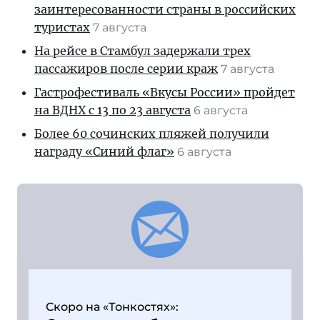
заинтересованности страны в российских
туристах
7 августа
На рейсе в Стамбул задержали трех
пассажиров после серии краж
7 августа
Гастрофестиваль «Вкусы России» пройдет
на ВДНХ с 13 по 23 августа
6 августа
Более 60 сочинских пляжей получили
награду «Синий флаг»
6 августа
Скоро на «Тонкостях»: