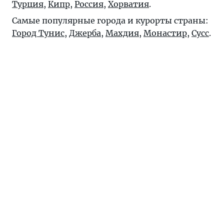
Турция
,
Кипр
,
Россия
,
Хорватия
.
Самые популярные города и курорты страны:
Город Тунис
,
Джерба
,
Махдия
,
Монастир
,
Сусс
.