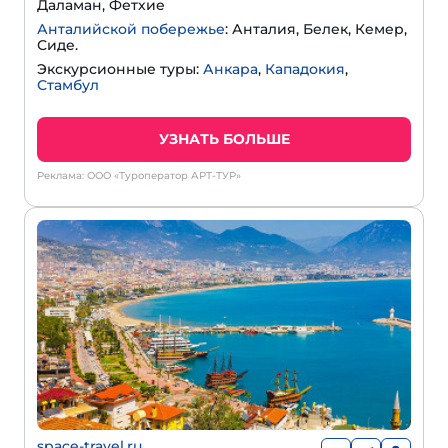
Даламан, Фетхие
Анталийской побережье
: Анталия, Белек, Кемер,
Сиде.
Экскурсионные туры:
Анкара
,
Кападокия
,
Стамбул
УЗНАТЬ БОЛЬШЕ
Реклама: ООО «Туроператор АРТ-ТУР»
space-travel.ru