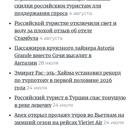
скидки российским туристам для
поддержания спроса
4 августа
Российской туристке отключили свет и
воду за плохой отзыв об отеле
Стамбула
4 августа
Пассажиров круизного лайнера Astoria
Grande вместо Сочи высадят в
Анталии
28 июля
Эмират Рас-эль-Хайма установил рекорд
по турпотоку в первой половине 2026
года
24 июля
Российский турист в Турции спас тонущую
в реке девочку
24 июля
Anex открыл продажу туров во Вьетнам на
зимний сезон на рейсах Vietjet Air
24 июля