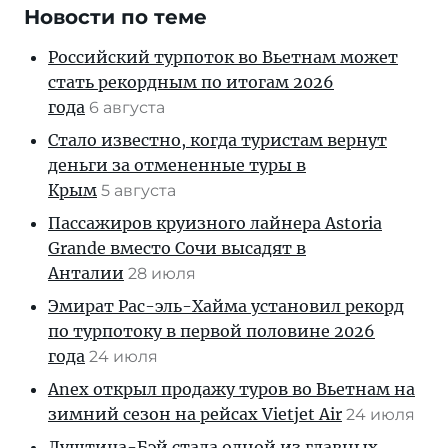
Новости по теме
Российский турпоток во Вьетнам может
стать рекордным по итогам 2026
года
6 августа
Стало известно, когда туристам вернут
деньги за отмененные туры в
Крым
5 августа
Пассажиров круизного лайнера Astoria
Grande вместо Сочи высадят в
Анталии
28 июля
Эмират Рас-эль-Хайма установил рекорд
по турпотоку в первой половине 2026
года
24 июля
Anex открыл продажу туров во Вьетнам на
зимний сезон на рейсах Vietjet Air
24 июля
Луштица-Бэй стала одной из главных