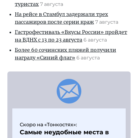
туристах
7 августа
На рейсе в Стамбул задержали трех
пассажиров после серии краж
7 августа
Гастрофестиваль «Вкусы России» пройдет
на ВДНХ с 13 по 23 августа
6 августа
Более 60 сочинских пляжей получили
награду «Синий флаг»
6 августа
Скоро на «Тонкостях»:
Самые неудобные места в