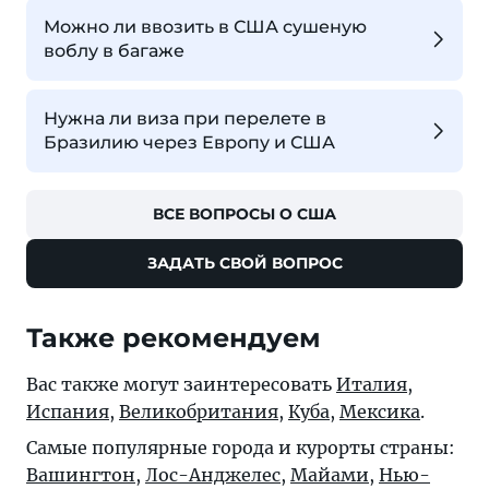
Можно ли ввозить в США сушеную
воблу в багаже
Нужна ли виза при перелете в
Бразилию через Европу и США
ВСЕ ВОПРОСЫ О США
ЗАДАТЬ СВОЙ ВОПРОС
Также рекомендуем
Вас также могут заинтересовать
Италия
,
Испания
,
Великобритания
,
Куба
,
Мексика
.
Самые популярные города и курорты страны:
Вашингтон
,
Лос-Анджелес
,
Майами
,
Нью-