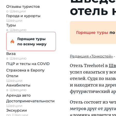
отель 
Отзывы туристов
о Швеции
Города и курорты
Швеции
Туры
в Швецию
Горящие туры
по
Горящие туры
по всему миру
Виза
Редакция «Тонкостей»
•
в Швецию
ПЦР и тесты на COVID
Отель Treehotel в
Шв
Страховка
в Европу
успел оказаться у в
Отели
отелей. Судя по наз
Швеции
и находится на дере
Авиабилеты
в Швецию
футуристический а
Аренда авто
Достопримеча­тельности
Отель состоит из че
Швеции
метров друг от друг
Экскурсии
«домик» является 
по Швеции