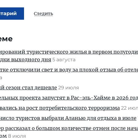
нтарий
Следить
еме
ирований туристического жилья в первом полугод
здки выходного дня
5 августа
тке отключили свет и воду за плохой отзыв об отел
та
й сезон стал дешевле
29 июля
льных проекта запустят в Рас-эль-Хайме в 2026 го
ались на рост потребительского терроризма
22 ию
число туристов выбрали Аланью для отдыха в июле
р рассказал о большом количестве отмен после нач
вом
8 июля