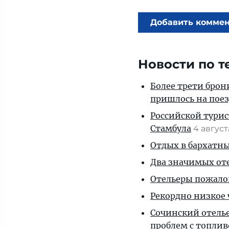
Добавить комме
Новости по т
Более трети брон
пришлось на пое
Российской турис
Стамбула
4 авгус
Отдых в бархатны
Два значимых оте
Отельеры пожалов
Рекордно низкое 
Сочинский отелье
проблем с топли