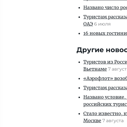
Названо число р
Туристам рассказ
ОАЭ
6 июля
16 новых гостини
Другие ново
Туристов из Росс
Вьетнаме
7 авгус
«Аэрофлот» возоб
Туристам рассказ
Названо условие,
российских тури
Стало известно, 
Москве
7 августа