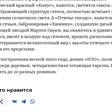
еский красный «Конус», кажется, светится сквозь 
отражающий структуру стекла, полностью исчезает 
нии солнечного света. А «Птичье гнездо», кажется
 и сучьев. Забронировав «Хижину», созданную диз
щей звездой Мартен Сирен, вы окажетесь в удиви
ся, висит в воздухе над склоном, кровать располож
 открывается великолепный вид с высоты птичьего 
а его пределами.
 построенная весной этого года, домик «НЛО», пол
реди деревьев: четырехместная летающая тарелка. 
ить до 20 разных домиков.
то нравится