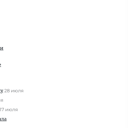
ии
е
ду
28 июля
ля
17 июля
ала