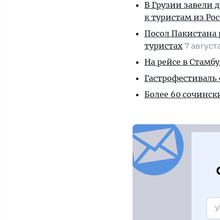
В Грузии завели 
к туристам из Ро
Посол Пакистана 
туристах
7 август
На рейсе в Стамб
Гастрофестиваль «
Более 60 сочинск