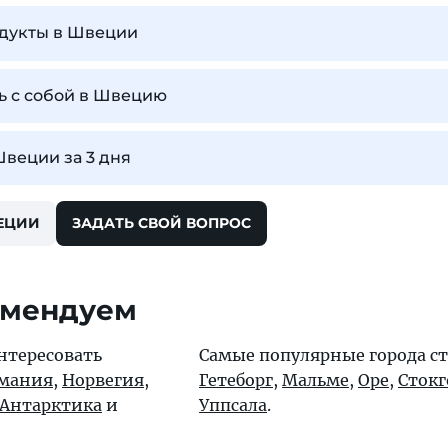
одукты в Швеции
ь с собой в Швецию
Швеции за 3 дня
ЕЦИИ
ЗАДАТЬ СВОЙ ВОПРОС
омендуем
нтересовать
Самые популярные города с
мания
,
Норвегия
,
Гетеборг
,
Мальме
,
Оре
,
Сток
Антарктика
и
Уппсала
.