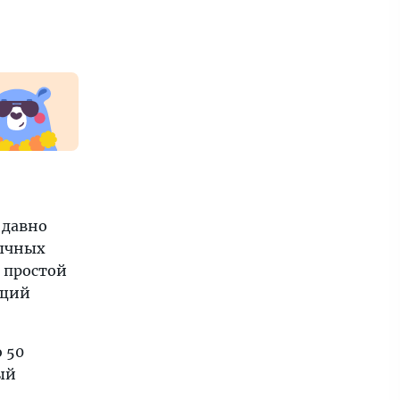
 давно
бычных
е простой
ящий
 50
ый