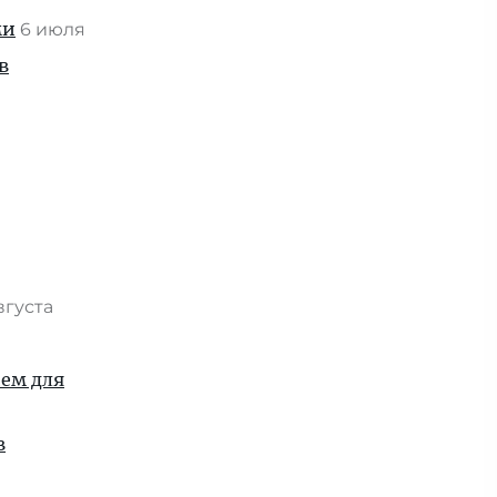
ми
6 июля
в
вгуста
ием для
в