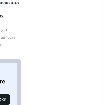
отношении
их
вгуста
 августа
та
те
СКУ