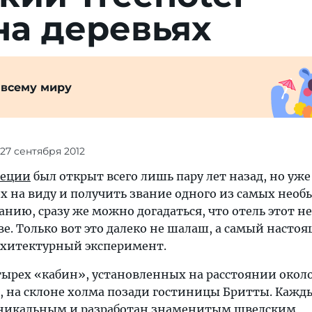
на деревьях
 всему миру
 27 сентября 2012
еции
был открыт всего лишь пару лет назад, но уже
сех на виду и получить звание одного из самых нео
ванию, сразу же можно догадаться, что отель этот н
ве. Только вот это далеко не шалаш, а самый насто
рхитектурный эксперимент.
тырех «кабин», установленных на расстоянии около
а, на склоне холма позади гостиницы Бритты. Кажд
уникальным и разработан знаменитым шведским