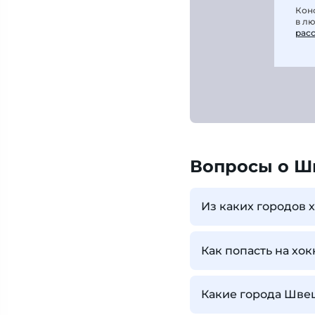
Кон
в л
рас
Вопросы о Ш
Из каких городов
Как попасть на хо
Какие города Швец