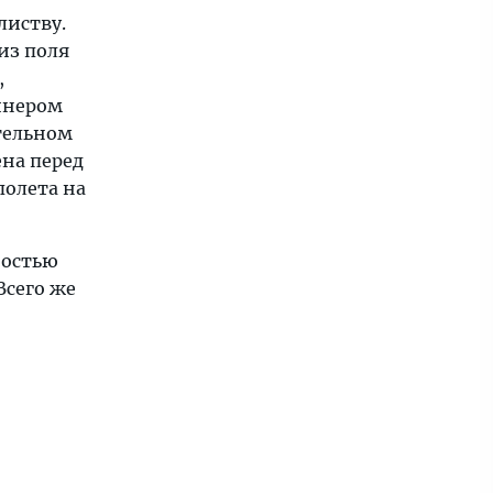
листву.
из поля
,
айнером
тельном
ена перед
полета на
ностью
Всего же