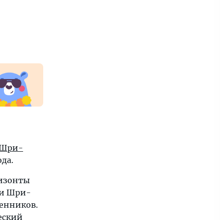
м
Шри-
да.
ризонты
ии Шри-
венников.
еский