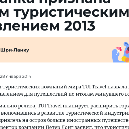
м туристически
влением 2013
 Шри-Ланку
 28 января 2014
 туристических компаний мира TUI Travel назвала
влением для путешествий по итогам минувшего го
иально релиза, TUI Travel планирует расширить го
, включившись в развитие туристической индустр
 привлечь на остров больше иностранных путешест
ектор компании Петер Лонг заявил, что туристич