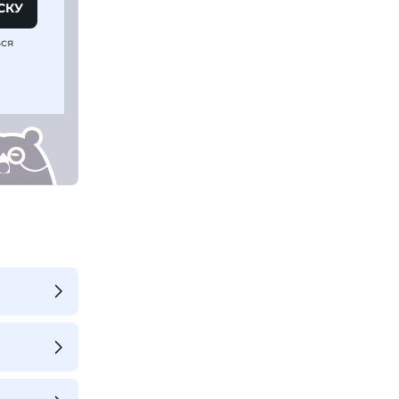
СКУ
ься