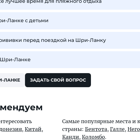
ке лучшее время для пляжного отдыха
ри-Ланке с детьми
прививки перед поездкой на Шри-Ланку
а Шри-Ланке
И-ЛАНКЕ
ЗАДАТЬ СВОЙ ВОПРОС
омендуем
нтересовать
Самые популярные места и 
донезия
,
Китай
,
страны:
Бентота
,
Галле
,
Нег
Канди
,
Коломбо
.