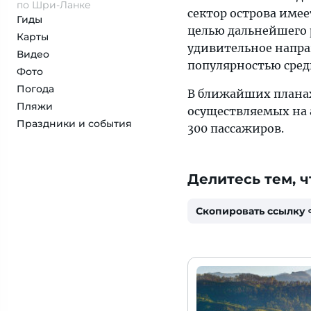
по Шри-Ланке
сектор острова име
Гиды
целью дальнейшего 
Карты
удивительное напра
Видео
популярностью сред
Фото
Погода
В ближайших планах 
Пляжи
осуществляемых на 
Праздники и события
300 пассажиров.
Делитесь тем, ч
Скопировать ссылку