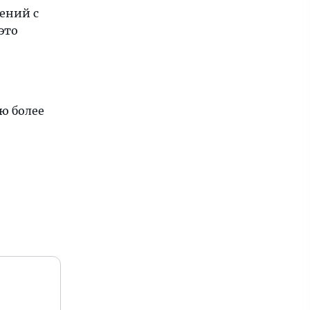
ений с
это
ю более