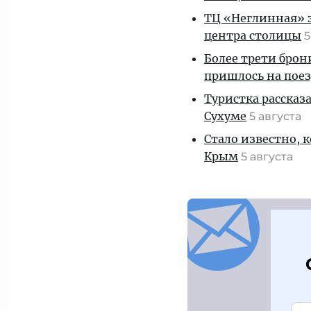
ТЦ «Неглинная» з
центра столицы
5
Более трети брон
пришлось на пое
Туристка рассказ
Сухуме
5 августа
Стало известно, 
Крым
5 августа