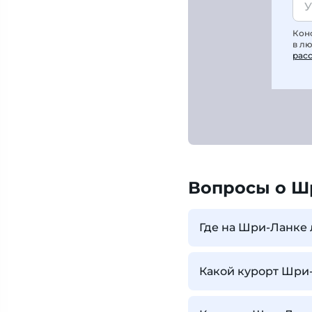
Кон
в л
рас
Вопросы о Ш
Где на Шри-Ланке 
Какой курорт Шри-