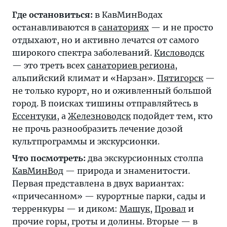
Где остановиться:
в КавМинВодах
останавливаются в
санаториях
— и не просто
отдыхают, но и активно лечатся от самого
широкого спектра заболеваний.
Кисловодск
— это треть всех
санаториев региона
,
альпийский климат и «Нарзан».
Пятигорск
—
не только курорт, но и оживленный большой
город. В поисках тишины отправляйтесь в
Ессентуки
, а
Железноводск
подойдет тем, кто
не прочь разнообразить лечение дозой
культпрограммы и экскурсионки.
Что посмотреть:
два экскурсионных столпа
КавМинВод
— природа и знаменитости.
Первая представлена в двух вариантах:
«причесанном» — курортные парки, сады и
терренкуры — и диком:
Машук
,
Провал
и
прочие горы, гроты и долины. Вторые — в