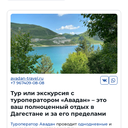
avadan-travel.ru
+7 967409-08-08
Тур или экскурсия с
туроператором «Авадан» – это
ваш полноценный отдых в
Дагестане и за его пределами
Туроператор Авадан
проводит
однодневные
и