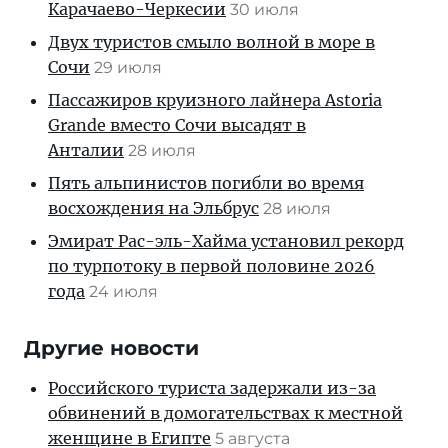
Карачаево-Черкесии
30 июля
Двух туристов смыло волной в море в
Сочи
29 июля
Пассажиров круизного лайнера Astoria
Grande вместо Сочи высадят в
Анталии
28 июля
Пять альпинистов погибли во время
восхождения на Эльбрус
28 июля
Эмират Рас-эль-Хайма установил рекорд
по турпотоку в первой половине 2026
года
24 июля
Другие новости
Российского туриста задержали из-за
обвинений в домогательствах к местной
женщине в Египте
5 августа