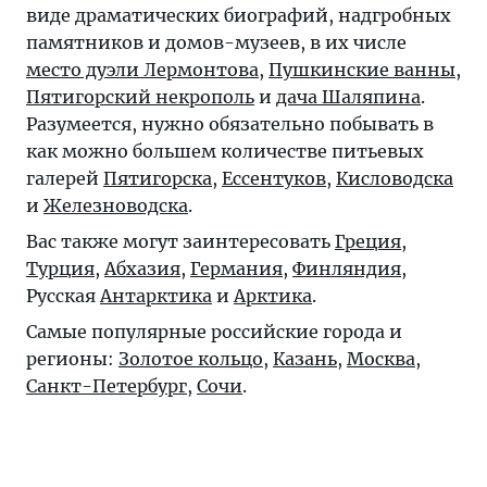
виде драматических биографий, надгробных
памятников и домов-музеев, в их числе
место дуэли Лермонтова
,
Пушкинские ванны
,
Пятигорский некрополь
и
дача Шаляпина
.
Разумеется, нужно обязательно побывать в
как можно большем количестве питьевых
галерей
Пятигорска
,
Ессентуков
,
Кисловодска
и
Железноводска
.
Вас также могут заинтересовать
Греция
,
Турция
,
Абхазия
,
Германия
,
Финляндия
,
Русская
Антарктика
и
Арктика
.
Самые популярные российские города и
регионы:
Золотое кольцо
,
Казань
,
Москва
,
Санкт-Петербург
,
Сочи
.