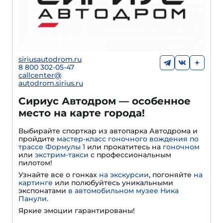
siriusautodrom.ru
8 800 302-05-47
callcenter@
autodrom.sirius.ru
Сириус Автодром — особенное
место на карте города!
Выбирайте спорткар из автопарка Автодрома и
пройдите
мастер-класс гоночного вождения по
трассе Формулы 1
или прокатитесь на
гоночном
или
экстрим-такси
с профессиональным
пилотом!
Узнайте все о гонках
на экскурсии
, погоняйте
на
картинге
или полюбуйтесь уникальными
экспонатами
в автомобильном музее Ника
Панули.
Яркие эмоции гарантированы!