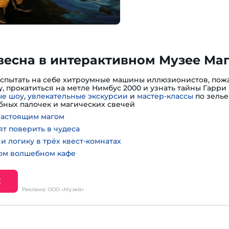
весна в интерактивном Музее Ма
испытать на себе хитроумные машины иллюзионистов, пожа
, прокатиться на метле Нимбус 2000 и узнать тайны Гарри 
е шоу
,
увлекательные экскурсии
и
мастер-классы
по зелье
ных палочек и магических свечей
настоящим магом
ят поверить в чудеса
и логику в трёх квест-комнатах
ном волшебном кафе
Е
Реклама: ООО «Музей»