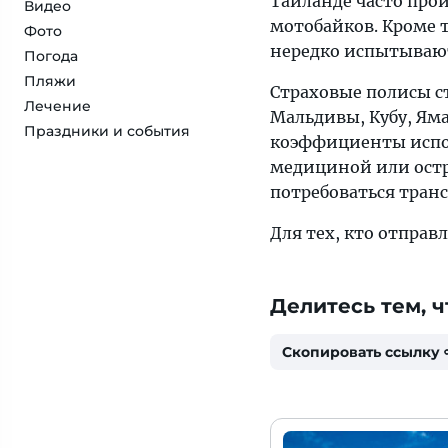
Таиланде часто про
Видео
мотобайков. Кроме т
Фото
нередко испытываю
Погода
Пляжи
Страховые полисы с
Лечение
Мальдивы, Кубу, Я
Праздники и события
коэффициенты испол
медициной или остр
потребоваться тран
Для тех, кто отправ
Делитесь тем, ч
Скопировать ссылку