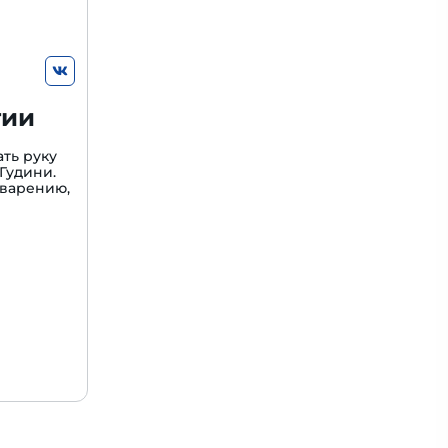
гии
ть руку
Гудини.
варению,