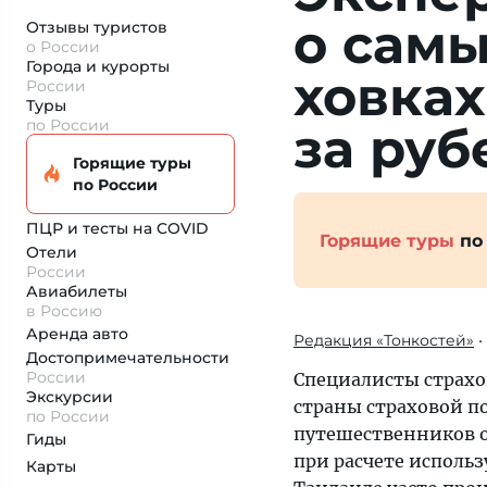
о самы
Отзывы туристов
о России
Города и курорты
ховках
России
Туры
по России
за руб
Горящие туры
по России
ПЦР и тесты на COVID
Горящие туры
по
Отели
России
Авиабилеты
в Россию
Аренда авто
Редакция «Тонкостей»
•
Достопримеча­тельности
России
Специалисты страхо
Экскурсии
страны страховой по
по России
путешественников о
Гиды
при расчете исполь
Карты