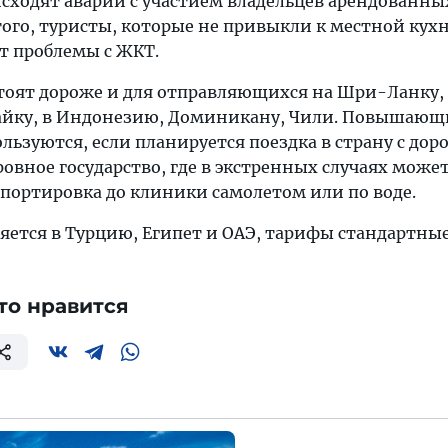
исходят аварии с участием владельцев арендованны
ого, туристы, которые не привыкли к местной кухн
т проблемы с ЖКТ.
тоят дороже и для отправляющихся на Шри-Ланку,
майку, в Индонезию, Доминикану, Чили. Повышающ
ьзуются, если планируется поездка в страну с дор
овное государство, где в экстренных случаях може
спортировка до клиники самолетом или по воде.
ляется в Турцию, Египет и ОАЭ, тарифы стандартные
то нравится