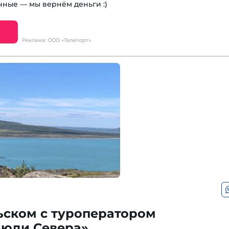
чные — мы вернём деньги :)
Реклама: ООО «Телепорт»
ьском с туроператором
юди Севера»