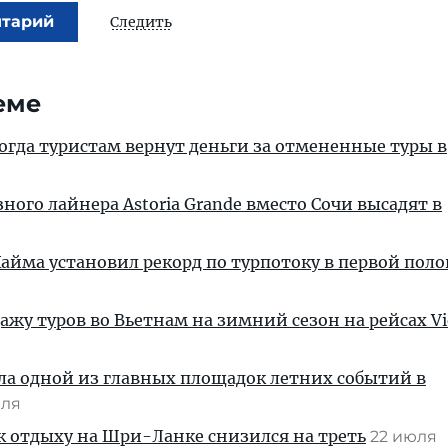
нтарий
Следить
еме
когда туристам вернут деньги за отмененные туры в
ного лайнера Astoria Grande вместо Сочи высадят в
айма установил рекорд по турпотоку в первой пол
ажу туров во Вьетнам на зимний сезон на рейсах Vie
ла одной из главных площадок летних событий в
юля
к отдыху на Шри-Ланке снизился на треть
22 июля