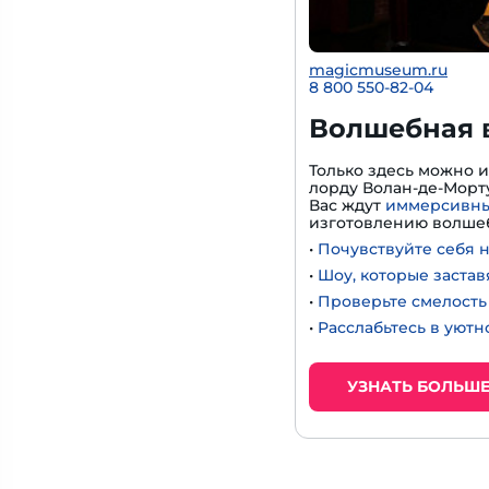
magicmuseum.ru
8 800 550-82-04
Волшебная 
Только здесь можно 
лорду Волан-де-Морту
Вас ждут
иммерсивны
изготовлению волшеб
•
Почувствуйте себя 
•
Шоу, которые застав
•
Проверьте смелость 
•
Расслабьтесь в уют
УЗНАТЬ БОЛЬШ