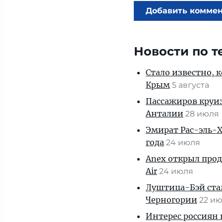
Добавить комме
Новости по т
Стало известно, 
Крым
5 августа
Пассажиров круиз
Анталии
28 июля
Эмират Рас-эль-Х
года
24 июля
Anex открыл прод
Air
24 июля
Луштица-Бэй ста
Черногории
22 и
Интерес россиян 