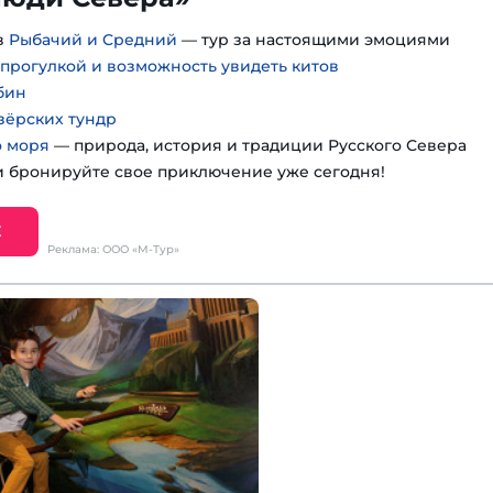
в
Рыбачий и Средний
— тур за настоящими эмоциями
 прогулкой и возможность увидеть китов
бин
зёрских тундр
о моря
— природа, история и традиции Русского Севера
 бронируйте свое приключение уже сегодня!
Е
Реклама: ООО «М-Тур»