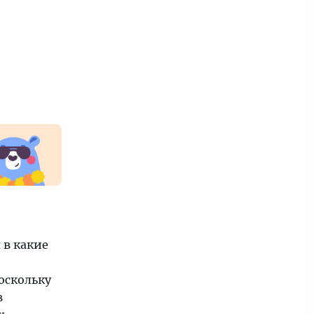
 в какие
оскольку
в