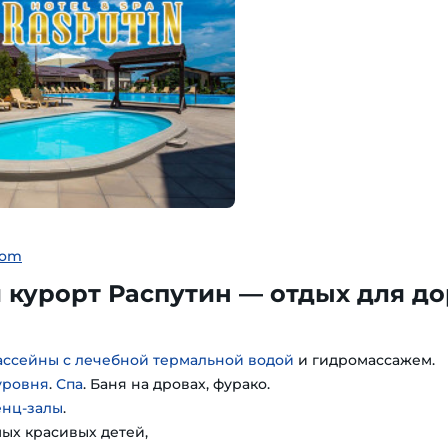
com
курорт Распутин — отдых для до
ассейны с лечебной термальной водой
и гидромассажем.
уровня
.
Спа
. Баня на дровах, фурако.
енц-залы
.
мых красивых детей,