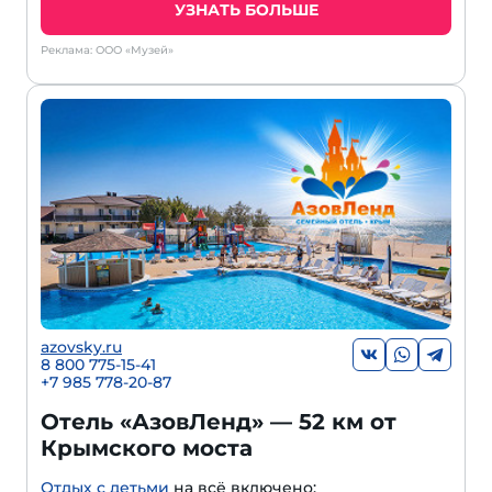
УЗНАТЬ БОЛЬШЕ
Реклама: ООО «Музей»
azovsky.ru
8 800 775-15-41
+
7 985 778-20-87
Отель «АзовЛенд» — 52 км от
Крымского моста
Отдых с детьми
на всё включено: