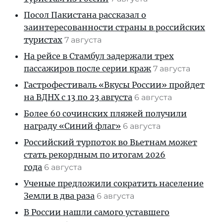
Посол Пакистана рассказал о
заинтересованности страны в российских
туристах
7 августа
На рейсе в Стамбул задержали трех
пассажиров после серии краж
7 августа
Гастрофестиваль «Вкусы России» пройдет
на ВДНХ с 13 по 23 августа
6 августа
Более 60 сочинских пляжей получили
награду «Синий флаг»
6 августа
Российский турпоток во Вьетнам может
стать рекордным по итогам 2026
года
6 августа
Ученые предложили сократить население
Земли в два раза
6 августа
В России нашли самого уставшего