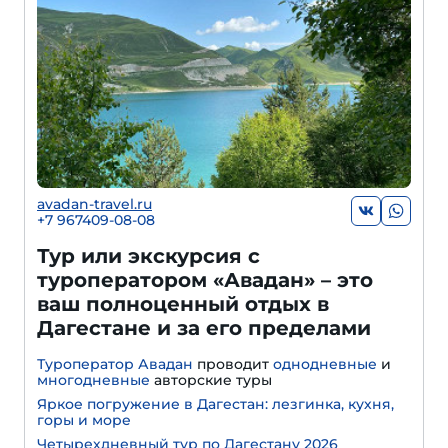
avadan-travel.ru
+7 967409-08-08
Тур или экскурсия с
туроператором «Авадан» – это
ваш полноценный отдых в
Дагестане и за его пределами
Туроператор Авадан
проводит
однодневные
и
многодневные
авторские туры
Яркое погружение в Дагестан: лезгинка, кухня,
горы и море
Четырехдневный тур по Дагестану 2026