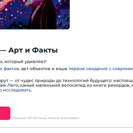
— Арт и Факты
а
, который удивляет!
х фактов
, арт-объектов и ваше
первое свидание с соврем
шрут — от чудес природы до технологий будущего: настоя
убик Лего, самый маленький велосипед из книги рекордов,
 исследовать
.
Е
Реклама: ИП Истомин Никита Алексеевич