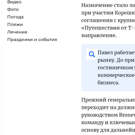
Видео
Назначение стало л
Фото
при участии Корешк
Погода
соглашения с крупн
Пляжи
«Путешествия от Т-
Лечение
направление.
Праздники и события
Павел работае
рынку. До пр
гостиничном б
коммерческое
бизнеса.
Прежний генеральн
переходит на должн
руководством Brone
команду и ключевые
основу для дальней