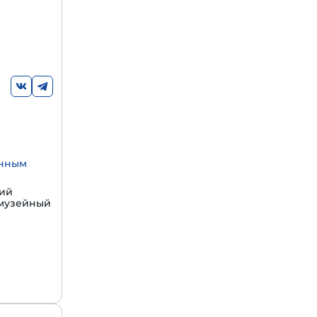
енным
щий
 музейный