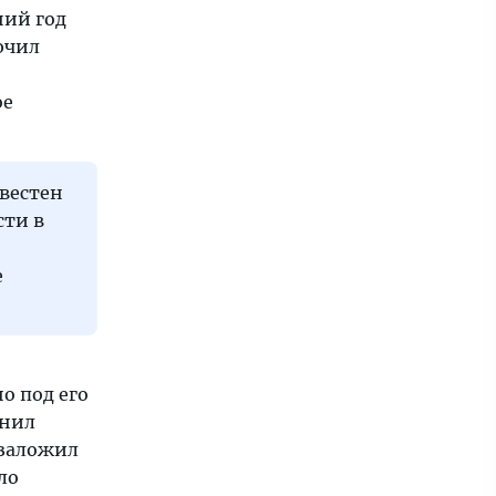
ний год
ючил
ое
звестен
сти в
е
о под его
анил
 заложил
ло