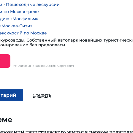
и
•
Пешеходные экскурсии
и по Москве-реке
удию «Мосфильм»
«Москва-Сити»
экскурсий по Москве
курсоводы. Собственный автопарк новейших туристическ
ронирование без предоплаты.
Е
Реклама: ИП Яшанов Артём Сергеевич
нтарий
Следить
еме
ирований туристического жилья в первом полугод