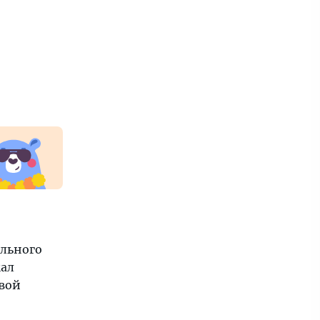
ального
мал
овой