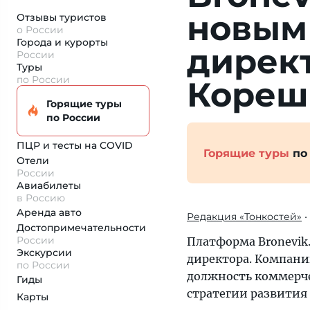
новым
Отзывы туристов
о России
Города и курорты
дирек
России
Туры
по России
Кореш
Горящие туры
по России
ПЦР и тесты на COVID
Горящие туры
по
Отели
России
Авиабилеты
в Россию
Аренда авто
Редакция «Тонкостей»
•
Достопримеча­тельности
России
Платформа Bronevik.
Экскурсии
директора. Компани
по России
должность коммерче
Гиды
стратегии развития 
Карты