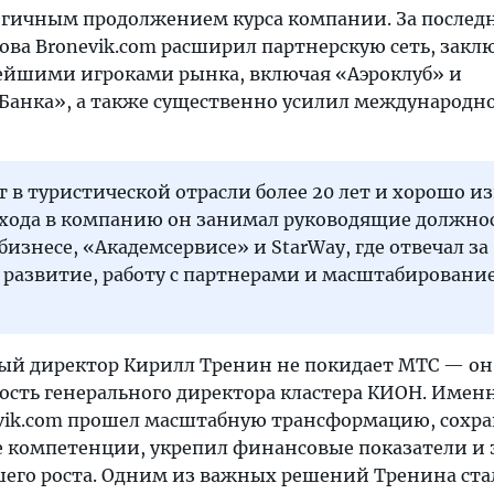
огичным продолжением курса компании. За послед
ова Bronevik.com расширил партнерскую сеть, закл
ейшими игроками рынка, включая «Аэроклуб» и
Банка», а также существенно усилил международн
т в туристической отрасли более 20 лет и хорошо и
ихода в компанию он занимал руководящие должно
изнесе, «Академсервисе» и StarWay, где отвечал за
 развитие, работу с партнерами и масштабировани
ый директор Кирилл Тренин не покидает МТС — он
ость генерального директора кластера КИОН. Именн
vik.com прошел масштабную трансформацию, сохр
 компетенции, укрепил финансовые показатели и
шего роста. Одним из важных решений Тренина ста