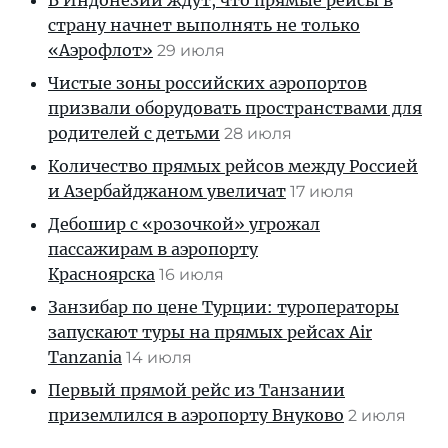
В Индонезии ждут, что прямые рейсы в
страну начнет выполнять не только
«Аэрофлот»
29 июля
Чистые зоны российских аэропортов
призвали оборудовать пространствами для
родителей с детьми
28 июля
Количество прямых рейсов между Россией
и Азербайджаном увеличат
17 июля
Дебошир с «розочкой» угрожал
пассажирам в аэропорту
Красноярска
16 июля
Занзибар по цене Турции: туроператоры
запускают туры на прямых рейсах Air
Tanzania
14 июля
Первый прямой рейс из Танзании
приземлился в аэропорту Внуково
2 июля