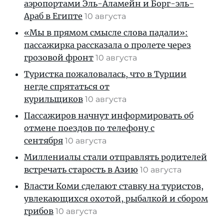
аэропортами Эль-Аламейн и Борг-эль-
Араб в Египте
10 августа
«Мы в прямом смысле слова падали»:
пассажирка рассказала о пролете через
грозовой фронт
10 августа
Туристка пожаловалась, что в Турции
негде спрятаться от
курильщиков
10 августа
Пассажиров начнут информировать об
отмене поездов по телефону с
сентября
10 августа
Миллениалы стали отправлять родителей
встречать старость в Азию
10 августа
Власти Коми сделают ставку на туристов,
увлекающихся охотой, рыбалкой и сбором
грибов
10 августа