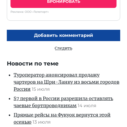
БРОНИРОВАТЬ
Реклама: ООО «Телепорт»
Добавить комментарий
Следить
Новости по теме
Туроператор анонсировал продажу
чартеров на Шри-Ланку из восьми городов
России
15 июля
S7 первой в России разрешила оставлять
чаевые бортпроводникам
14 июля
Прямые рейсы на Фукуок вернутся этой
осенью
13 июля