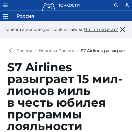
Россия
Тонкости используют сookie-файлы.
Что это значит?
Россия
Новости России
S7 Airlines разыграет
S7 Airlines
разыграет 15 мил­
ли­о­нов миль
в честь юбилея
про­грам­мы
лояльности