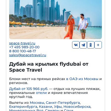
space-travel.ru
+7 495 989-20-00
8 800 100-48-17
sales@spacetravel.ru
Дубай на крыльях flydubai от
Space Travel
Блоки мест на прямых рейсах
в ОАЭ из Москвы
и
регионов.
Дубай от 105 966 руб.
— отдых на лучших пляжах,
премиальные
отели
и яркие впечатления
круглый год.
Вылеты из
Москвы
,
Санкт-Петербурга
,
Екатеринбурга
,
Казани
,
Уфы
,
Новосибирска
,
Минеральных Вод
,
Самары
и
Сочи
.