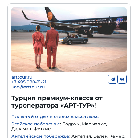
arttour.ru
+
7 495 980-21-21
uae@arttour.ru
Турция премиум-класса от
туроператора «АРТ-ТУР»!
Пляжный отдых в отелях класса люкс
Эгейское побережье
: Бодрум, Мармарис,
Даламан, Фетхие
Анталийской побережье
: Анталия, Белек, Кемер,