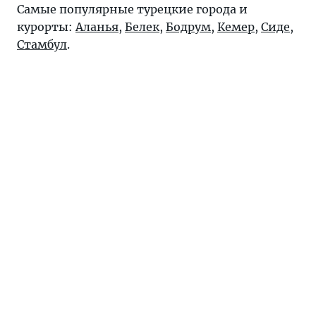
Самые популярные турецкие города и
курорты:
Аланья
,
Белек
,
Бодрум
,
Кемер
,
Сиде
,
Стамбул
.