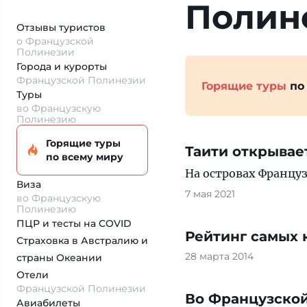
Полин
Отзывы туристов
о Французской
Полинезии
Города и курорты
Французской Полинезии
Горящие туры
по
Туры
во Французскую
Полинезию
Горящие туры
Таити открывае
по всему миру
На островах Францу
Виза
7 мая 2021
во Французскую
Полинезию
ПЦР и тесты на COVID
Рейтинг самых 
Страховка
в Австралию и
28 марта 2014
страны Океании
Отели
Французской Полинезии
Во Французской
Авиабилеты