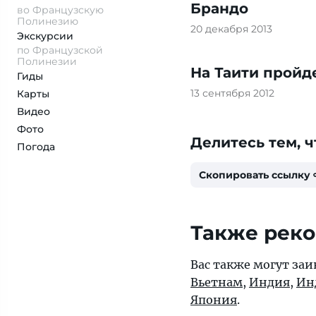
Брандо
во Французскую
Полинезию
20 декабря 2013
Экскурсии
по Французской
Полинезии
На Таити пройд
Гиды
13 сентября 2012
Карты
Видео
Фото
Делитесь тем, ч
Погода
Скопировать ссылку
Также рек
Вас также могут заи
Вьетнам
,
Индия
,
Ин
Япония
.