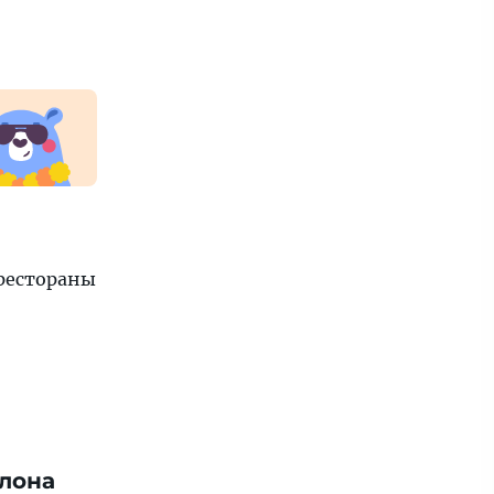
 рестораны
лона