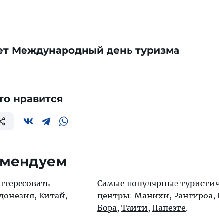
ет Международный день туризма
то нравится
омендуем
нтересовать
Самые популярные туристи
донезия
,
Китай
,
центры:
Манихи
,
Рангироа
,
Бора
,
Таити
,
Папеэте
.