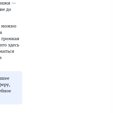
пляжи —
ие до
х можно
а
 громкая
ато здесь
маться
а
чшее
феру,
ебное