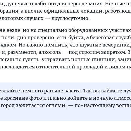
, душевые и кабинки для переодевания. Ночные 
обрания, а вполне официальные локации, работающ
некоторых случаях — круглосуточно.
не везде, но на специально оборудованных участка
а ночи: дно проверено, есть буйки, а береговая служб
рядком. Но важно помнить, что шумные вечеринки,
и, разумеется, алкоголь — под строгим запретом. З
егально гулять, устраивать ночные пикники, зани
 наслаждаться относительной прохладой и видом н
зжайте немного раньше заката. Так вы займете лу
те красивые фото и плавно войдете в ночную атмос
к город зажигается огнями, — по-настоящему волш