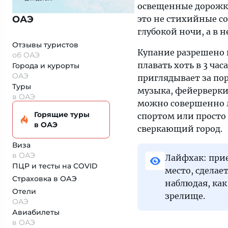
освещенные дорожки
ОАЭ
это не стихийные с
глубокой ночи, а в 
Отзывы туристов
Купание разрешено 
об ОАЭ
плавать хоть в 3 час
Города и курорты
ОАЭ
приглядывает за по
Туры
музыка, фейерверки 
в ОАЭ
можно совершенно л
Горящие туры
спортом или просто
в ОАЭ
сверкающий город.
Виза
в ОАЭ
Лайфхак: прие
ПЦР и тесты на COVID
место, сделае
Страховка
в ОАЭ
наблюдая, ка
Отели
зрелище.
ОАЭ
Авиабилеты
в ОАЭ