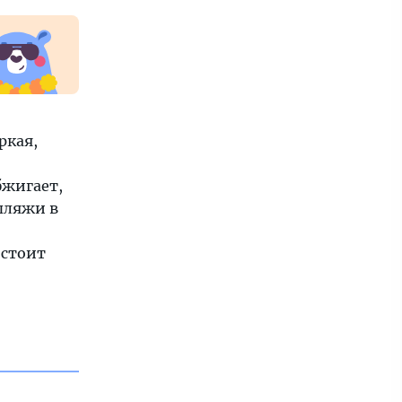
ркая,
бжигает,
 пляжи в
 стоит