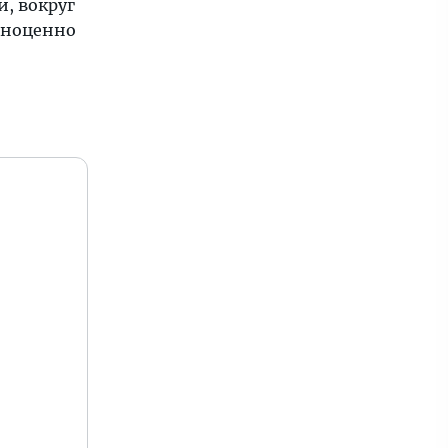
, вокруг
лноценно