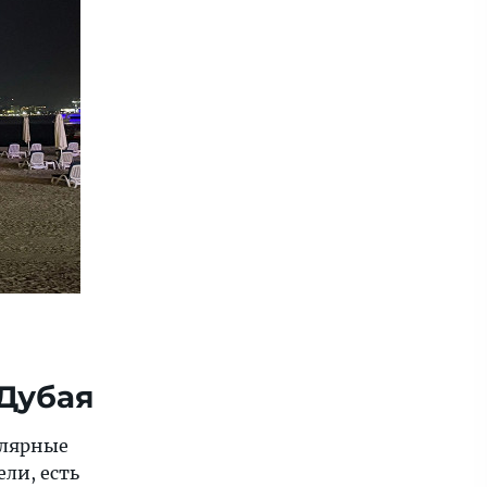
 Дубая
улярные
ли, есть