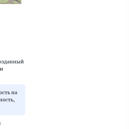
созданный
 и
сть на
ность,
и