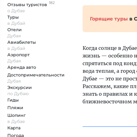
182
Отзывы
туристов
о Дубае
Туры
Горящие туры
в 
в Дубай
Отели
Дубая
Авиабилеты
Когда солнце в Дуба
в Дубай
Аэропорт
жизнь — особенно н
Дубая
спрятаться под кон
Аренда авто
вода теплая, а горо
Достопримеча­тельности
Дубае — это не прос
Дубая
Расскажем, какие пл
Экскурсии
по Дубаю
знать о правилах и 
Гиды
ближневосточном м
Пляжи
Шопинг
в Дубае
Карта
Погода