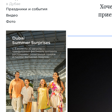
в Дубае
Хоче
Праздники и события
прие
Видео
Фото