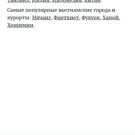
Таиланд
,
Индия
,
Индонезия
,
Китай
.
Самые популярные вьетнамские города и
курорты:
Нячанг
,
Фантхиет
,
Фукуок
,
Ханой
,
Хошимин
.