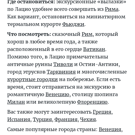
Где остановиться:
экскурсионные «вылазки»
по Лацио удобнее всего совершать из
Рима
.
Как вариант, остановиться на миниатюрном
термальном курорте
Фьюджи
.
Что посмотреть:
сказочный
Рим
, который
хорош в любое время года, а также
расположенный в его сердце
Ватикан
.
Помимо того, в Лацио примечательны
античные руины
Тиволи
и Остии-Антики,
город этрусков
Тарквиния
и многочисленные
курортные городки
на побережье. Если есть
время, стоит отправиться на экскурсию в
романтичную
Венецию
, столицу шопинга
Милан
или великолепную
Флоренцию
.
Вас также могут заинтересовать
Греция
,
Испания
,
Турция
,
Франция
,
Чехия
.
Самые популярные города страны:
Венеция
,