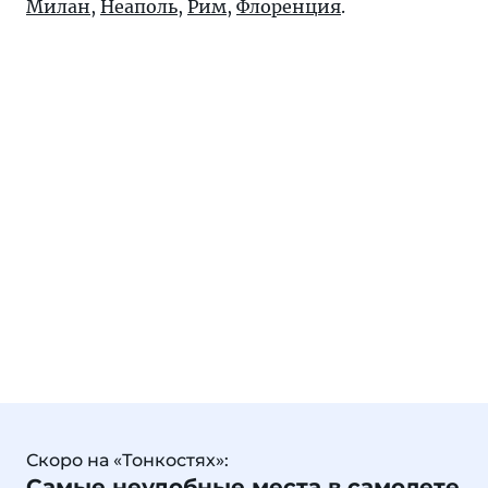
Милан
,
Неаполь
,
Рим
,
Флоренция
.
Скоро на «Тонкостях»:
Самые неудобные места в самолете