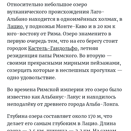
Относительно небольшое озеро
вулканического происхождения Лаго-
Альбано находится в одноимённых холмах, в
Лацио
, у подножья Монте-Каво и в 20 км к
юго-востоку от Рима. Озеро знаменито в
первую очередь тем, что на его берегу стоит
городок
Кастель-Гандольфо
, летняя
резиденция папы Римского. Во вторую —
своими прекрасными мирными пейзажами,
созерцать которые в неспешных прогулках —
одно удовольствие.
Во времена Римской империи это озеро было
известно как Альбанус-Лакус и находилось
неподалёку от древнего города Альба-Лонга.
Глубина озера составляет около 170 м, что
делает его самым глубоким в Лацио. Длина
озера — 3,5 км, ширина — 2,3 км. На самом