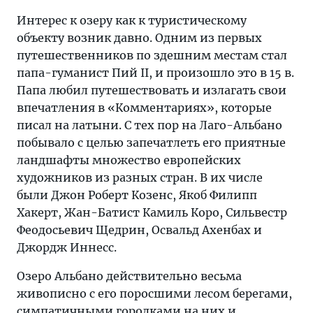
Интерес к озеру как к туристическому
объекту возник давно. Одним из первых
путешественников по здешним местам стал
папа-гуманист Пий II, и произошло это в 15 в.
Папа любил путешествовать и излагать свои
впечатления в «Комментариях», которые
писал на латыни. С тех пор на Лаго-Альбано
побывало с целью запечатлеть его приятные
ландшафты множество европейских
художников из разных стран. В их числе
были Джон Роберт Козенс, Якоб Филипп
Хакерт, Жан-Батист Камиль Коро, Сильвестр
Феодосьевич Щедрин, Освальд Ахенбах и
Джордж Иннесс.
Озеро Альбано действительно весьма
живописно с его поросшими лесом берегами,
симпатичными городками на них и