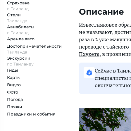
Страховка
в Таиланд
Описание
Отели
Таиланда
Известняковое обра
Авиабилеты
не называют, достиг
в Таиланд
Аренда авто
раза в 2 уже макушк
Достопримеча­тельности
переводе с тайского
Таиланда
Пхукета
, в провинц
Экскурсии
по Таиланду
Гиды
Сейчас в
Таил
Карты
специалисты п
Видео
окончательно
Фото
Погода
Пляжи
Праздники и события