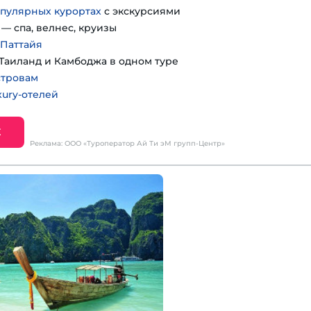
пулярных курортах
с экскурсиями
— спа, велнес, круизы
 Паттайя
Таиланд и Камбоджа в одном туре
стровам
ury-отелей
Е
Реклама: ООО «Туроператор Ай Ти эМ групп-Центр»