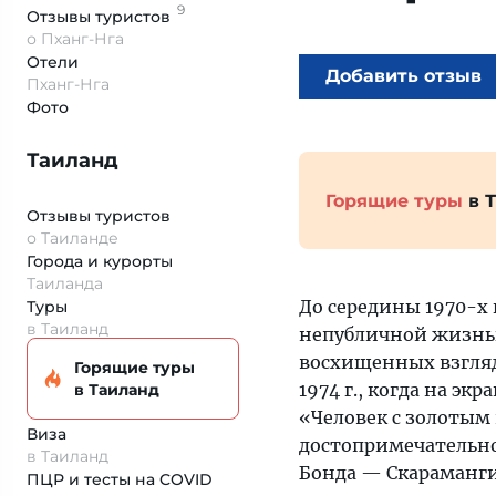
9
Отзывы
туристов
о Пханг-Нга
Отели
Добавить отзыв
Пханг-Нга
Фото
Таиланд
Горящие туры
в 
Отзывы туристов
о Таиланде
Города и курорты
Таиланда
До середины 1970-х
Туры
в Таиланд
непубличной жизнью
восхищенных взгляд
Горящие туры
1974 г., когда на э
в Таиланд
«Человек с золотым
Виза
достопримечательно
в Таиланд
Бонда — Скараманги,
ПЦР и тесты на COVID