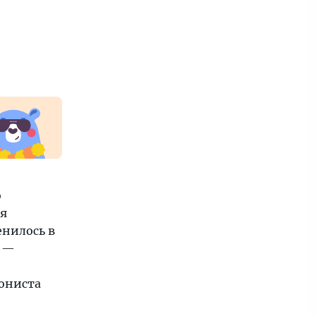
о
ся
енилось в
е —
гониста