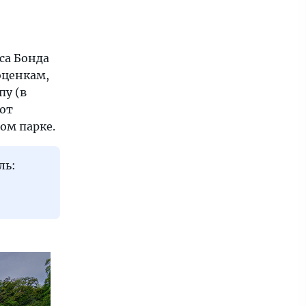
са Бонда
оценкам,
пу (в
 от
ом парке.
ль: