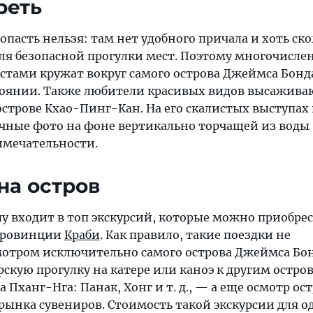
реть
попасть нельзя: там нет удобного причала и хоть ск
ля безопасной прогулки мест. Поэтому многочисле
истами кружат вокруг самого острова Джеймса Бонд
оянии. Также любители красивых видов высажива
острове Кхао-Пинг-Кан. На его скалистых выступах
чные фото на фоне вертикально торчащей из воды
имечательности.
на остров
у входит в топ экскурсий, которые можно приобре
 провинции
Краби
. Как правило, такие поездки не
отром исключительно самого острова Джеймса Бон
скую прогулку на катере или каноэ к другим остро
 Пханг-Нга: Панак, Хонг и т. д., — а еще осмотр о
рынка сувениров. Стоимость такой экскурсии для о