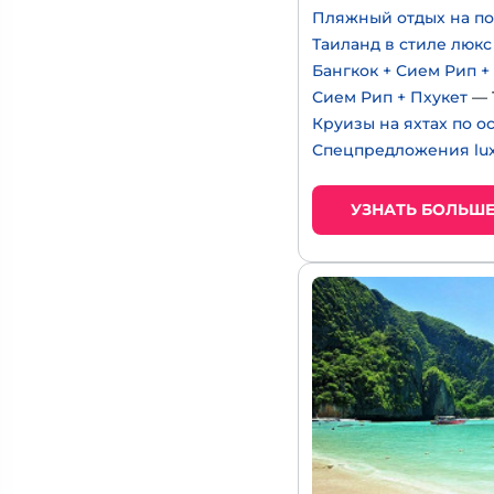
Пляжный отдых на по
Таиланд в стиле люкс
Бангкок + Сием Рип +
Сием Рип + Пхукет
— 
Круизы на яхтах по о
Спецпредложения lux
УЗНАТЬ БОЛЬШ