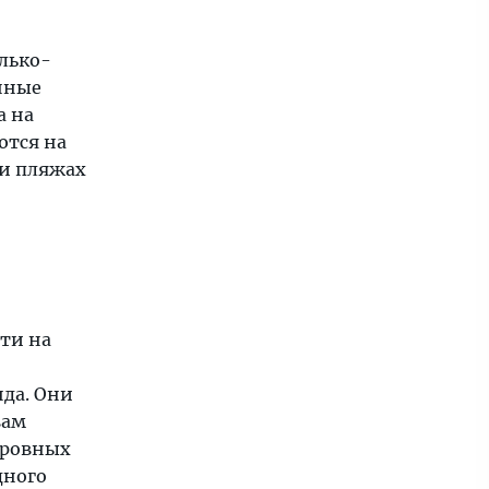
олько-
нные
а на
ются на
 и пляжах
сти на
да. Они
вам
стровных
дного