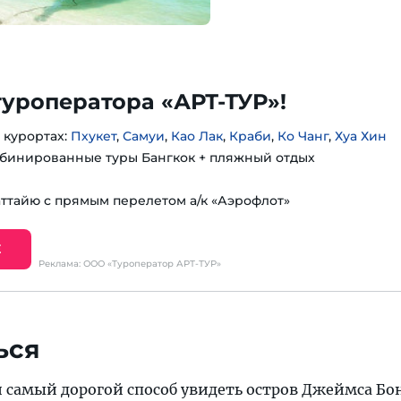
туроператора «АРТ-ТУР»!
 курортах:
Пхукет
,
Самуи
,
Као Лак
,
Краби
,
Ко Чанг
,
Хуа Хин
бинированные туры Бангкок + пляжный отдых
аттайю с прямым перелетом а/к «Аэрофлот»
Е
Реклама: ООО «Туроператор АРТ-ТУР»
ься
 самый дорогой способ увидеть остров Джеймса Бон