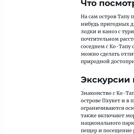
Что посмот
На сам остров Тапу 
нибудь пригодных д
лодки и каноэ с тур
почтительном расст
соседнем с Ко-Тапу 
можно сделать отли
природной достопр
Экскурсии 
Знакомство с Ко-Тап
острове Пхукет и в
ограничиваются осм
также включают мор
национального парка
пещер и посещение 