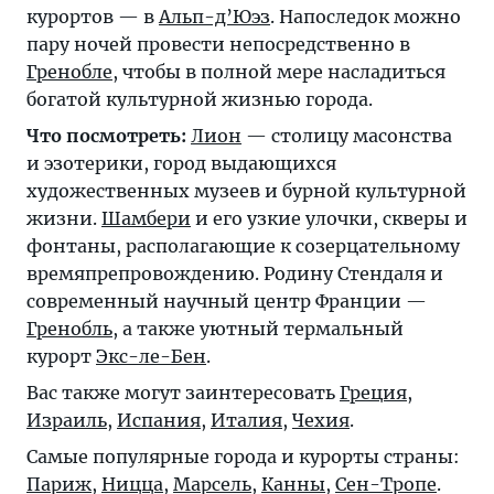
курортов — в
Альп-д’Юэз
. Напоследок можно
пару ночей провести непосредственно в
Гренобле
, чтобы в полной мере насладиться
богатой культурной жизнью города.
Что посмотреть:
Лион
— столицу масонства
и эзотерики, город выдающихся
художественных музеев и бурной культурной
жизни.
Шамбери
и его узкие улочки, скверы и
фонтаны, располагающие к созерцательному
времяпрепровождению. Родину Стендаля и
современный научный центр Франции —
Гренобль
, а также уютный термальный
курорт
Экс-ле-Бен
.
Вас также могут заинтересовать
Греция
,
Израиль
,
Испания
,
Италия
,
Чехия
.
Самые популярные города и курорты страны:
Париж
,
Ницца
,
Марсель
,
Канны
,
Сен-Тропе
.