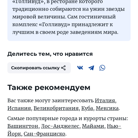
«Голливуд», в ресторане которого
традиционно собираются на ужин звезды
мировой величины. Сам гостиничный
комплекс «Голливуд» принадлежит к
лучшим в своем роде заведениям мира.
Делитесь тем, что нравится
Скопировать ссылку
Также рекомендуем
Вас также могут заинтересовать
Италия
,
Испания
,
Великобритания
,
Куба
,
Мексика
.
Самые популярные города и курорты страны:
Вашингтон
,
Лос-Анджелес
,
Майами
,
Нью-
Йорк
,
Сан-Франциско
.