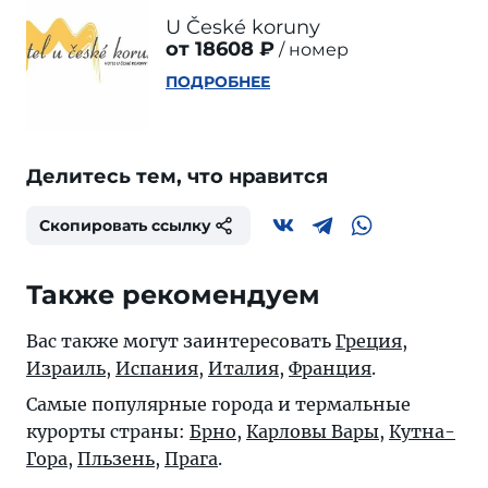
U České koruny
от 18608 ₽
номер
ПОДРОБНЕЕ
Делитесь тем, что нравится
Скопировать ссылку
Также рекомендуем
Вас также могут заинтересовать
Греция
,
Израиль
,
Испания
,
Италия
,
Франция
.
Самые популярные города и термальные
курорты страны:
Брно
,
Карловы Вары
,
Кутна-
Гора
,
Пльзень
,
Прага
.