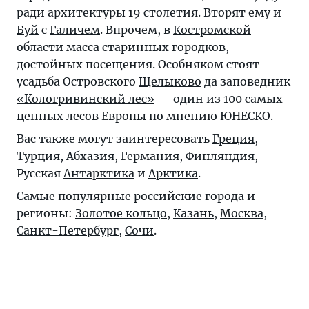
ради архитектуры 19 столетия. Вторят ему и
Буй
с
Галичем
. Впрочем, в
Костромской
области
масса старинных городков,
достойных посещения. Особняком стоят
усадьба Островского
Щелыково
да заповедник
«Кологривинский лес»
— один из 100 самых
ценных лесов Европы по мнению ЮНЕСКО.
Вас также могут заинтересовать
Греция
,
Турция
,
Абхазия
,
Германия
,
Финляндия
,
Русская
Антарктика
и
Арктика
.
Самые популярные российские города и
регионы:
Золотое кольцо
,
Казань
,
Москва
,
Санкт-Петербург
,
Сочи
.