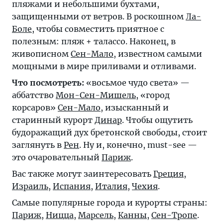
пляжами и небольшими бухтами,
защищенными от ветров. В роскошном
Ла-
Боле
, чтобы совместить приятное с
полезным: пляж + талассо. Наконец, в
живописном
Сен-Мало
, известном самыми
мощными в мире приливами и отливами.
Что посмотреть:
«восьмое чудо света» —
аббатство
Мон-Сен-Мишель
, «город
корсаров»
Сен-Мало
, изысканный и
старинный курорт
Динар
. Чтобы ощутить
будоражащий дух бретонской свободы, стоит
заглянуть в
Рен
. Ну и, конечно, must-see —
это очаровательный
Париж
.
Вас также могут заинтересовать
Греция
,
Израиль
,
Испания
,
Италия
,
Чехия
.
Самые популярные города и курорты страны:
Париж
,
Ницца
,
Марсель
,
Канны
,
Сен-Тропе
.