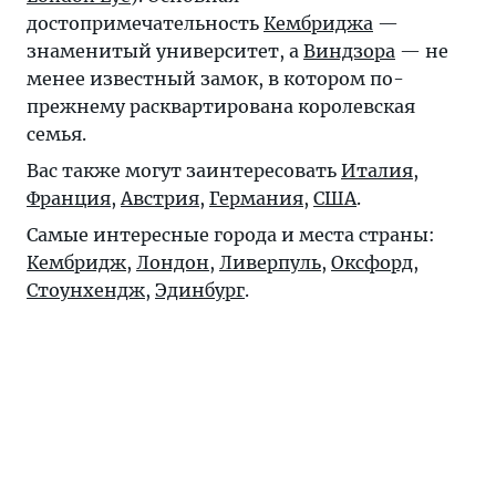
достопримечательность
Кембриджа
—
знаменитый университет, а
Виндзора
— не
менее известный замок, в котором по-
прежнему расквартирована королевская
семья.
Вас также могут заинтересовать
Италия
,
Франция
,
Австрия
,
Германия
,
США
.
Самые интересные города и места страны:
Кембридж
,
Лондон
,
Ливерпуль
,
Оксфорд
,
Стоунхендж
,
Эдинбург
.