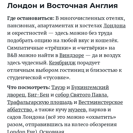
Лондон и Восточная Англия
Где остановиться:
В многочисленных отелях,
пансионах, апартаментах и хостелах
Лондона
и окрестностей — здесь можно без труда
подобрать опцию на любой вкус и кошелёк.
Симпатичные «трёшки» и «четвёрки» на
B&B можно найти в
Виндзоре
— да и воздух
здесь чудесный.
Кембридж
порадует
отличным выбором гостиниц и близостью к
студенческой «тусовке».
Что посмотреть:
Тауэр
и
Букингемский
дворец
,
Биг-Бен
и
собор Святого Павла
,
Трафальгарскую площадь
и
Вестминстерское
аббатство
, а также кучу
музеев
, парков и
садов Лондона (всё это можно «охватить»
разом, отправившись на колесо обозрения
London Eye
). Основная