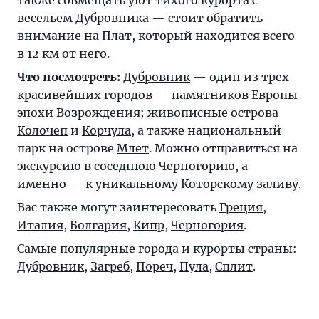
также совмещать уют тихого курорта с
весельем Дубровника — стоит обратить
внимание на
Плат
, который находится всего
в 12 км от него.
Что посмотреть:
Дубровник
— один из трех
красивейших городов — памятников Европы
эпохи Возрождения; живописные острова
Колочеп
и
Корчула
, а также национальный
парк на острове
Млет
. Можно отправиться на
экскурсию в соседнюю Черногорию, а
именно — к уникальному
Которскому заливу
.
Вас также могут заинтересовать
Греция
,
Италия
,
Болгария
,
Кипр
,
Черногория
.
Самые популярные города и курорты страны:
Дубровник
,
Загреб
,
Пореч
,
Пула
,
Сплит
.