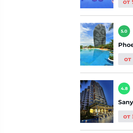
от
5.0
Phoe
от
4.8
Sany
от