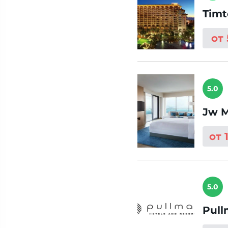
Timt
от
5.0
Jw M
от 
5.0
Pull