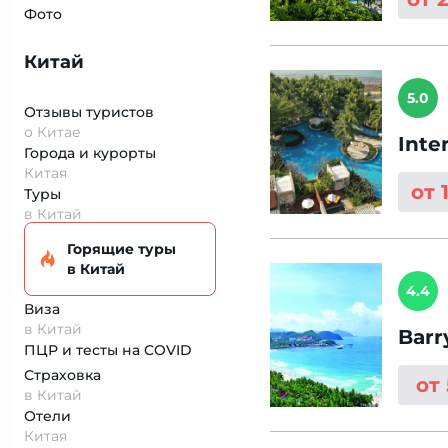
Фото
Китай
5.0
Отзывы туристов
о Китае
Inte
Города и курорты
Китая
от 
Туры
в Китай
Горящие туры
в Китай
4.4
Виза
в Китай
Barr
ПЦР и тесты на COVID
Страховка
от
в Китай
Отели
Китая