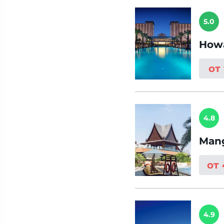
5.0
Howa
от
4.8
Mang
от
4.9