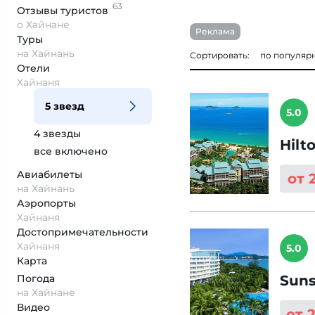
63
Отзывы
туристов
о Хайнане
Реклама
Туры
на Хайнань
Сортировать:
по популяр
Отели
Хайнаня
5 звезд
5.0
4 звезды
Hilt
все включено
Авиабилеты
от 
на Хайнань
Аэропорты
Хайнаня
Достопримеча­тельности
Хайнаня
5.0
Карта
Погода
Suns
на Хайнане
Видео
от 