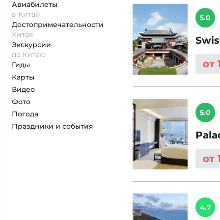
Авиабилеты
в Китай
5.0
Достопримеча­тельности
Китая
Swis
Экскурсии
по Китаю
от 
Гиды
Карты
Видео
Фото
5.0
Погода
Праздники и события
Pala
от 
4.7