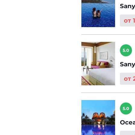
Sany
от 
5.0
Sany
от 
5.0
Ocea