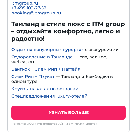
itmgroup.ru
+7 495 109-27-52
booking@itmgroup.ru
Таиланд в стиле люкс с ITM group
– отдыхайте комфортно, легко и
радостно!
Отдых на популярных курортах
с экскурсиями
Оздоровление в Таиланде
— спа, велнес,
wellcation
Бангкок + Сием Рип + Паттайя
Сием Рип + Пхукет
— Таиланд и Камбоджа в
одном туре
Круизы на яхтах по островам
Спецпредложения luxury-отелей
УЗНАТЬ БОЛЬШЕ
Реклама: ООО «Туроператор Ай Ти эМ групп-Центр»