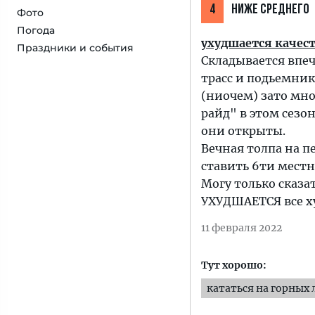
4
НИЖЕ СРЕДНЕГО
Фото
Погода
ухудшается качес
Праздники и события
Складывается впе
трасс и подьемник
(ниочем) зато мно
райд" в этом сезо
они открыты.
Вечная толпа на п
ставить 6ти мест
Могу только сказа
УХУДШАЕТСЯ все ху
11 февраля 2022
Тут хорошо:
кататься на горных