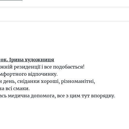
ок. Ірина художниця
ній резиденції і все подобається!
комфортного відпочинку.
день, сніданки хороші, різноманітні,
на всі смаки.
ась медична допомога, все з цим тут впорядку.