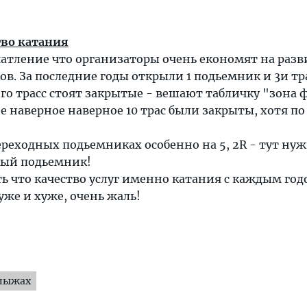
тво катания
чатление что организаторы очень економят на раз
ов. За последние годы открыли 1 подьемник и 3и т
го трасс стоят закрытые - вешают табличку "зона 
не наверное наверное 10 трас были закрыты, хотя по
ереходных подьемниках особенно на 5, 2R - тут ну
ный подьемник!
ть что качество услуг именно катания с каждым го
же и хуже, очень жаль!
 лыжах