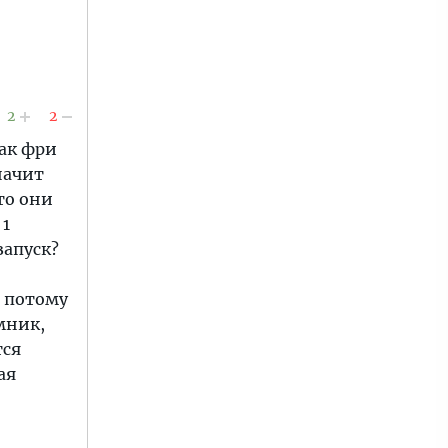
2
2
как фри
начит
то они
 1
запуск?
, потому
мник,
тся
ая