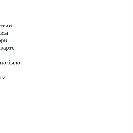
витии
расы
фри
 карте
жно было
дом