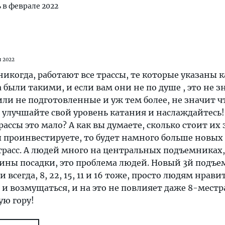
ь в феврале 2022
я 2022
 никогда, работают все трассы, те которые указаны 
а были такими, и если вам они не по душе , это не з
или не подготовленные и уж тем более, не значит ч
 улучшайте свой уровень катания и наслаждайтесь!
ассы это мало? А как вы думаете, сколько стоит их 
ы проинвестируете, то будет намного больше новых
расс. А людей много на центральных подъемниках
ины посадки, это проблема людей. Новый 3й подъе
 всегда, 8, 22, 15, 11 и 16 тоже, просто людям нрави
и и возмущаться, и на это не повлияет даже 8-местр
ую гору!