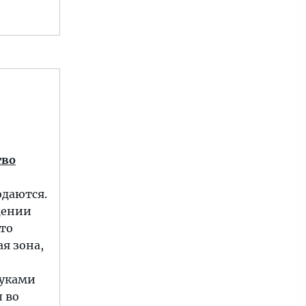
тво
юдаются.
щении
сто
ая зона,
руками
 во