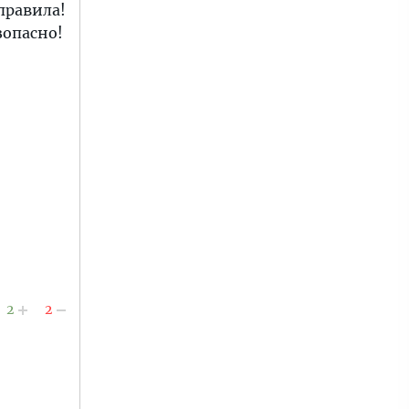
правила!
зопасно!
2
2