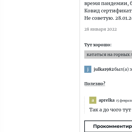
время пандемии, б
Ковид сертификаты
Не советую. 28.01.2
28 января 2022
Тут хорошо:
кататься на горных
julka1982
был(а) 
j
Полезно?
aprelka
a
15 феврал
Так а до чого ту
Прокомментир