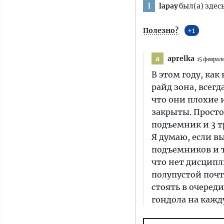
lapay
был(а) здес
l
Полезно?
1
aprelka
a
15 феврал
В этом году, как
райд зона, всегд
что они плохие 
закрыты. Просто
подъемник и 3 тр
Я думаю, если в
подъемников и т
что нет дисципл
полупустой почти
стоять в очеред
гондола на кажд