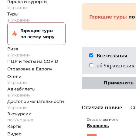
Города и курорты
Украины
Туры
Горящие туры
по
в Украину
Горящие туры
по всему миру
Виза
в Украину
Все отзывы
ПЦР и тесты на COVID
об Украинских
Страховка
в Европу
Отели
Украины
Применить
Авиабилеты
в Украину
Достопримеча­тельности
Сначала новые
С
Украины
Экскурсии
по Украине
Отзыв о регионе
Буковель
Карты
Видео