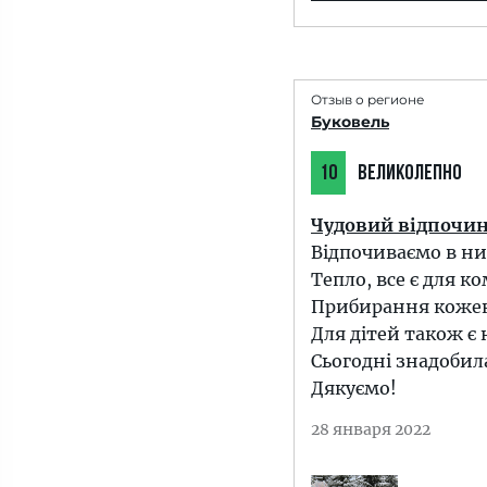
Отзыв о регионе
Буковель
10
ВЕЛИКОЛЕПНО
Чудовий відпочин
Відпочиваємо в ниж
Тепло, все є для 
Прибирання кожен 
Для дітей також є 
Сьогодні знадобил
Дякуємо!
28 января 2022