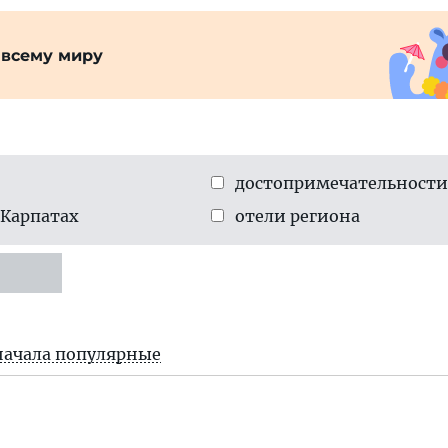
 всему миру
достопримеча­тельности
 Карпатах
отели региона
начала популярные