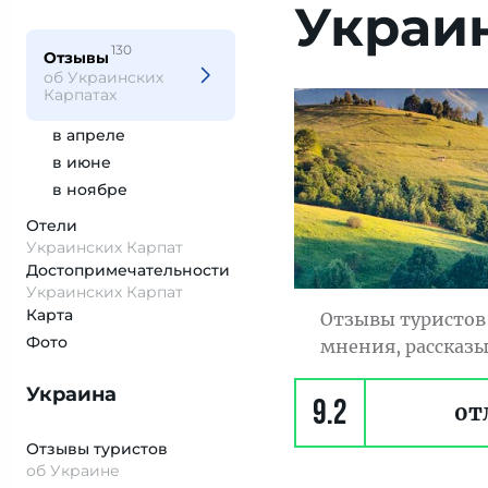
Украи
130
Отзывы
об Украинских
Карпатах
в апреле
в июне
в ноябре
Отели
Украинских Карпат
Достопримеча­тельности
Украинских Карпат
Карта
Отзывы туристов 
Фото
мнения, рассказы
Украина
9.2
от
Отзывы туристов
об Украине