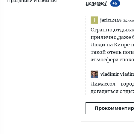
Праздники и события
Полезно?
8
jaric12345
j
24 июн
Странно,отдыхал
прилично,даже б
Люди на Кипре н
такой отель поп
атмосфера споко
Vladimir Vladi
Лимассол - горо
догадаться отдыха
Прокомментир