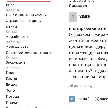
Отзыв о регионе
Виза
Лимассол
на Кипр
ПЦР и тесты на COVID
1
УЖАСНО
Страховка
в Европу
Отели
в кипр больше ни 
Кипра
Отдыхаем в мирам
Авиабилеты
жадные и мелочны
на Кипр
цены космос дерут
Аренда авто
низа что(3раза на
Достопримеча­тельности
Кипра
ежи.хамское обслу
Экскурсии
полотенца как ков
по Кипру
деньги в 5* отдых
Гиды
только не на кипр.
Карты
Видео
26 июля 2014
Фото
Погода
елена
был(а) здес
е
Пляжи