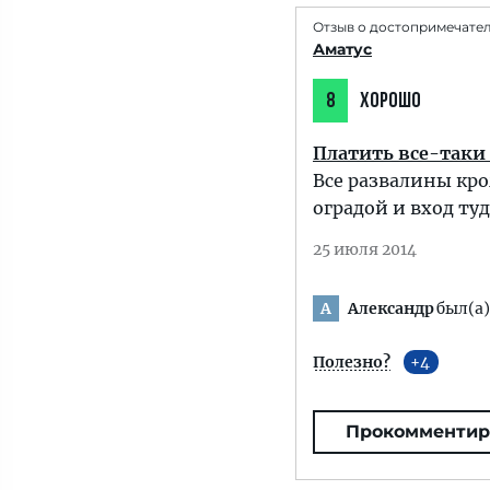
Отзыв о достопримечате
Аматус
8
ХОРОШО
Платить все-таки
Все развалины кро
оградой и вход туд
25 июля 2014
Александр
был(а)
А
Полезно?
4
Прокомментир