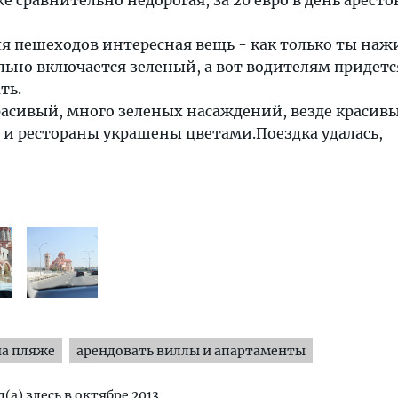
 сравнительно недорогая, за 20 евро в день арест
ля пешеходов интересная вещь - как только ты на
ьно включается зеленый, а вот водителям придетс
ть.
расивый, много зеленых насаждений, везде красив
 и рестораны украшены цветами.Поездка удалась,
!
на пляже
арендовать виллы и апартаменты
(а) здесь в октябре 2013