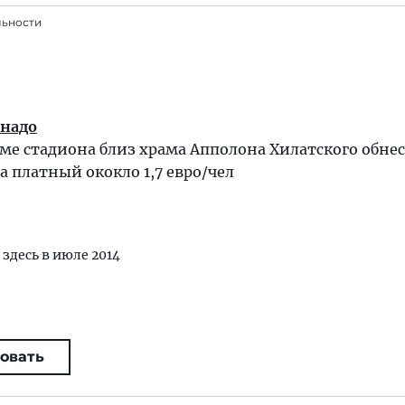
льности
 надо
ме стадиона близ храма Апполона Хилатского обне
а платный ококло 1,7 евро/чел
 здесь в июле 2014
овать