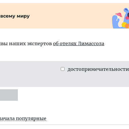
 всему миру
ывы наших экспертов
об отелях Лимассола
достопримеча­тельности
начала популярные