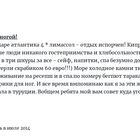
ногой!
аре атлантика 4 * лимассол - отдых испорчен! Ки
е люди никакого гостеприимства и хлнбосольности
 в три шкуры за все - сейф, напитки, спа безумно д
терли скрабиком 60 евро!!!) Море холодное камни т
живание на ресепш и в спа.по номеру бегпют тарак
рики для ног. И все время вмпоминаю как я за эти 
ала в туруции. Вобщем ребята мой вам совет куда уг
ь в июле 2014