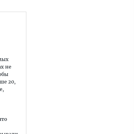
амых
ах не
обы
ше 20,
е,
что