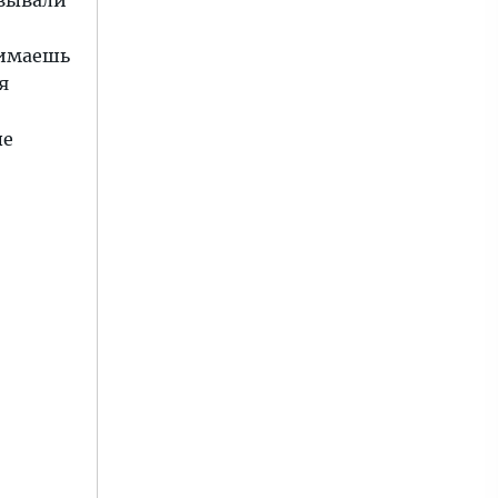
овывали
жимаешь
я
ые