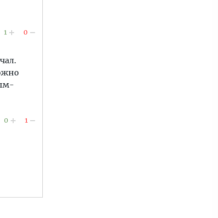
1
0
чал.
можно
лым-
0
1