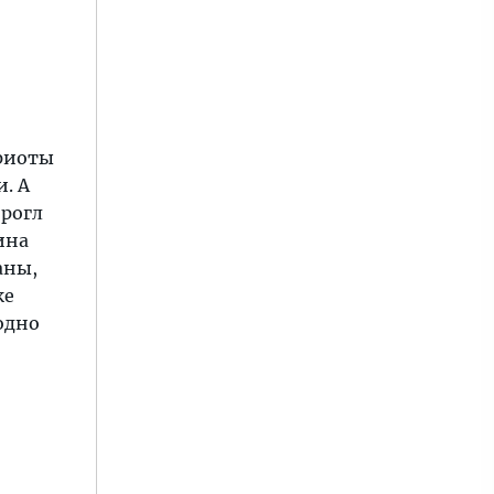
приоты
. А
орогл
ина
аны,
же
одно