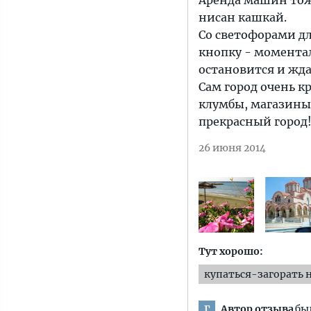
Аренда машин тоже
нисан кашкай.
Со светофорами д
кнопку - моментал
остановится и жда
Сам город очень к
клумбы, магазины
прекрасный город
26 июня 2014
Тут хорошо:
купаться-загорать 
Автор отзыва
был
Г