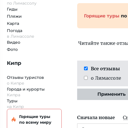
по Лимассолу
Гиды
Горящие туры
по
Пляжи
Карта
Погода
в Лимассоле
Видео
Читайте также отз
Фото
Кипр
Все отзывы
Отзывы туристов
о Лимассоле
о Кипре
Города и курорты
Применить
Кипра
Туры
на Кипр
Горящие туры
Сначала новые
С
по всему миру