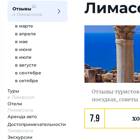
Лимас
22
Отзывы
о Лимассоле
в марте
в апреле
в мае
в июне
в июле
в августе
в сентябре
в октябре
Туры
Отзывы туристов 
в Лимассол
поездках, советы
Отели
Лимассола
Аренда авто
7.9
х
Достопримеча­тельности
Лимассола
Экскурсии